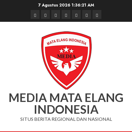
Skip
7 Agustus 2026
1:36:21 AM
to
Beranda
Nasional
Daerah
Hukum
Pendidikan
Box
Iklan
content
dan
Redaksi
Kriminal
MEDIA MATA ELANG
INDONESIA
SITUS BERITA REGIONAL DAN NASIONAL