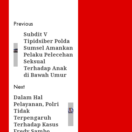
Post
Previous
navigation
Subdit V
Previous
Tipidsiber Polda
post:
Sumsel Amankan
Pelaku Pelecehan
Seksual
Terhadap Anak
di Bawah Umur
Next
Dalam Hal
Next
Pelayanan, Polri
post:
Tidak
Terpengaruh
Terhadap Kasus
Fredy Sambo