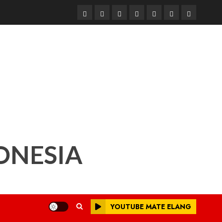
Beranda
Nasional
Daerah
Hukum
Pendidikan
Box
Iklan
dan
Redaksi
Kriminal
ONESIA
YOUTUBE MATE ELANG