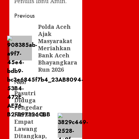
Penulis Ibnu Amin.
Post
Previous
navigation
Polda Aceh
Previous
Ajak
post:
Masyarakat
Meriahkan
Bank Aceh
Bhayangkara
Run 2026
Next
Pasutri
Next
Diduga
post:
Pengedar
N4rk0b4 di
Empat
Lawang
Ditangkap,