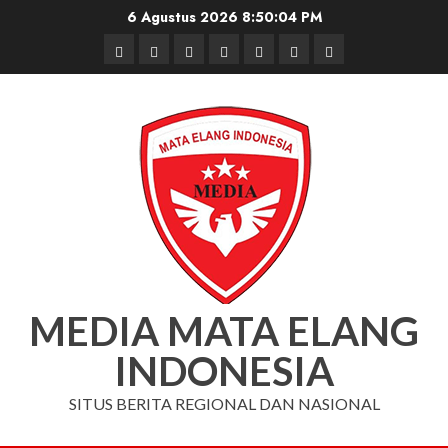
Skip
6 Agustus 2026
8:50:04 PM
to
Beranda
Nasional
Daerah
Hukum
Pendidikan
Box
Iklan
content
dan
Redaksi
Kriminal
MEDIA MATA ELANG
INDONESIA
SITUS BERITA REGIONAL DAN NASIONAL