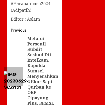
#Harapanbaru2024.
(Adipatih)
Editor : Aslam
Post
Previous
navigation
Melalui
Previous
Personil
post:
Subdit
Sosbud Dit
Intelkam,
Kapolda
Sumsel
Menyerahkan
2 Ekor Sapi
Qurban ke
OKP
Cipayung
Plus, BEMSI,