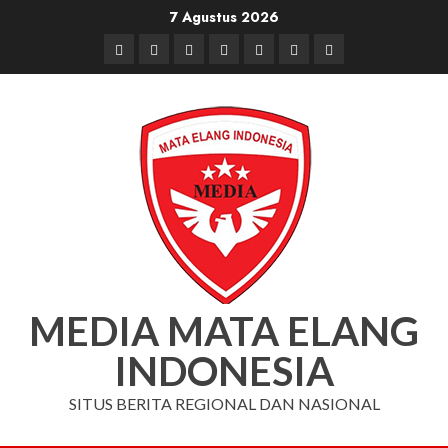
Skip
7 Agustus 2026
to
Beranda
Nasional
Daerah
Hukum
Pendidikan
Box
Iklan
content
dan
Redaksi
Kriminal
MEDIA MATA ELANG
INDONESIA
SITUS BERITA REGIONAL DAN NASIONAL