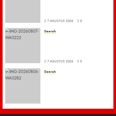
Bromo Dari Lumajang-Malang
Demi keselamatan ,Hutan
Bromo Kebakaran
7 AGUSTUS 2026
0
Daerah
Ribuan ASN Pidie Jaya Turun
Gunung, Gotong Royong Total
Bersihkan Kawasan
Perkantoran Cot Trieng
7 AGUSTUS 2026
0
Daerah
Dugaan Jual Beli Lapak
Shopping Center Johar
Kembali Disorot, Pedagang
Desak Aparat Bongkar
Penataan Era Plt Dinas
Perdagangan ‎
6 AGUSTUS 2026
0