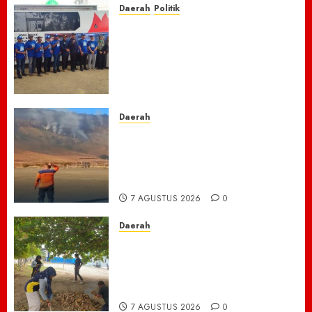
Daerah
Politik
Laskar Biru” Demokrat Pidie
Jaya Gerakkan Semangat
Gotong Royong: Bersihkan
Masjid hingga Donor Darah
untuk Langit yang Asri
7 AGUSTUS 2026
0
Daerah
TNBTS Tutup Akses Wisata
Bromo Dari Lumajang-Malang
Demi keselamatan ,Hutan
Bromo Kebakaran
7 AGUSTUS 2026
0
Daerah
Ribuan ASN Pidie Jaya Turun
Gunung, Gotong Royong Total
Bersihkan Kawasan
Perkantoran Cot Trieng
7 AGUSTUS 2026
0