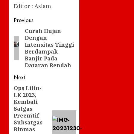
Editor : Aslam
Post
Previous
navigation
Curah Hujan
Previous
Dengan
post:
Intensitas Tinggi
Berdampak
Banjir Pada
Dataran Rendah
Next
Ops Lilin-
Next
LK 2023,
post:
Kembali
Satgas
Preemtif
Subsatgas
Binmas