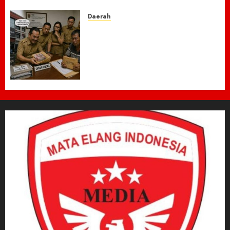
Daerah
Dugaan Jual Beli Lapak
Shopping Center Johar
Kembali Disorot, Pedagang
Desak Aparat Bongkar
Penataan Era Plt Dinas
Perdagangan ‎
6 AGUSTUS 2026
0