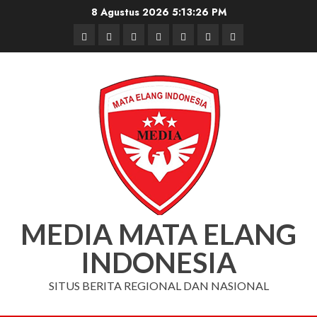
Skip
8 Agustus 2026
5:13:26 PM
to
Beranda
Nasional
Daerah
Hukum
Pendidikan
Box
Iklan
content
dan
Redaksi
Kriminal
MEDIA MATA ELANG
INDONESIA
SITUS BERITA REGIONAL DAN NASIONAL