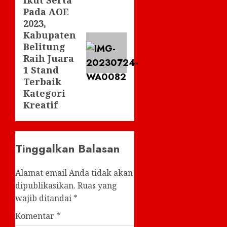
Next
Pada AOE
post:
2023,
Kabupaten
Belitung
Raih Juara
1 Stand
Terbaik
Kategori
Kreatif
Tinggalkan Balasan
Alamat email Anda tidak akan
dipublikasikan.
Ruas yang
wajib ditandai
*
Komentar
*