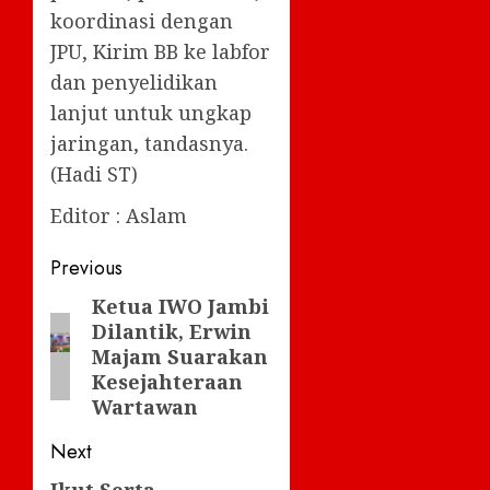
koordinasi dengan
JPU, Kirim BB ke labfor
dan penyelidikan
lanjut untuk ungkap
jaringan, tandasnya.
(Hadi ST)
Editor : Aslam
Post
Previous
navigation
Ketua IWO Jambi
Previous
Dilantik, Erwin
post:
Majam Suarakan
Kesejahteraan
Wartawan
Next
Ikut Serta