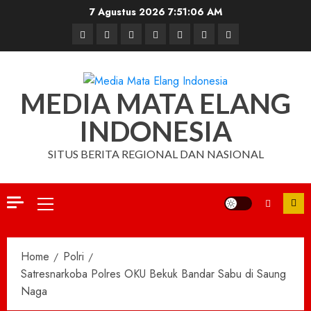
Skip
7 Agustus 2026
7:51:07 AM
to
Beranda
Nasional
Daerah
Hukum
Pendidikan
Box
Iklan
content
dan
Redaksi
Kriminal
MEDIA MATA ELANG
INDONESIA
SITUS BERITA REGIONAL DAN NASIONAL
Primary
Menu
Home
Polri
Satresnarkoba Polres OKU Bekuk Bandar Sabu di Saung
Naga