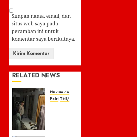
Simpan nama, email, dan
situs web saya pada
peramban ini untuk
komentar saya berikutnya.
RELATED NEWS
Hukum dan Kriminal
Polri
TNI/POLRI
Respon
Cepat
Laporan
110,
Warga