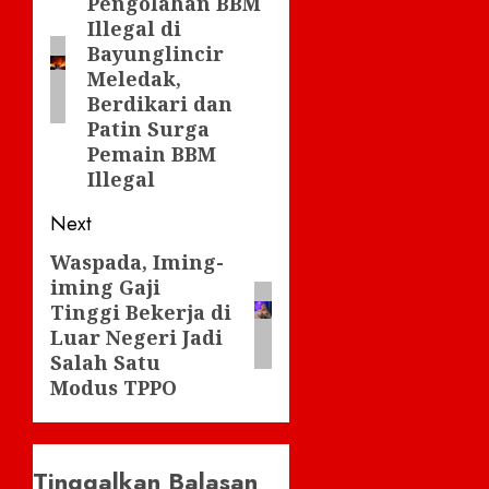
Pengolahan BBM
post:
Illegal di
Bayunglincir
Meledak,
Berdikari dan
Patin Surga
Pemain BBM
Illegal
Next
Waspada, Iming-
Next
iming Gaji
post:
Tinggi Bekerja di
Luar Negeri Jadi
Salah Satu
Modus TPPO
Tinggalkan Balasan