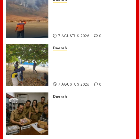
TNBTS Tutup Akses Wisata
Bromo Dari Lumajang-Malang
Demi keselamatan ,Hutan
Bromo Kebakaran
7 AGUSTUS 2026
0
Daerah
Ribuan ASN Pidie Jaya Turun
Gunung, Gotong Royong Total
Bersihkan Kawasan
Perkantoran Cot Trieng
7 AGUSTUS 2026
0
Daerah
Dugaan Jual Beli Lapak
Shopping Center Johar
Kembali Disorot, Pedagang
Desak Aparat Bongkar
Penataan Era Plt Dinas
Perdagangan ‎