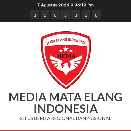
Skip
7 Agustus 2026
9:36:20 PM
to
Beranda
Nasional
Daerah
Hukum
Pendidikan
Box
Iklan
content
dan
Redaksi
Kriminal
MEDIA MATA ELANG
INDONESIA
SITUS BERITA REGIONAL DAN NASIONAL