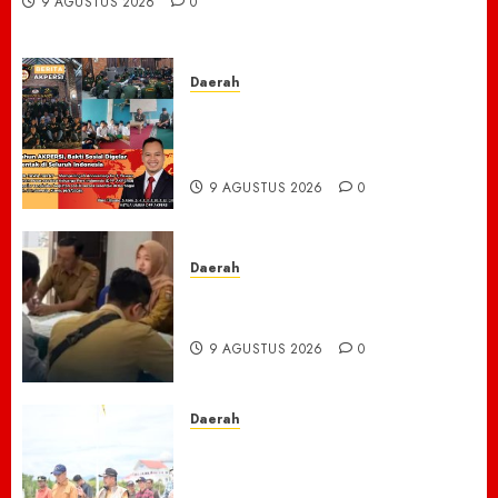
9 AGUSTUS 2026
0
4
AGUSTUS
2026
0
Daerah
Rayakan 2 Tahun AKPERSI,
Bakti Sosial Digelar Serentak
di Seluruh Indonesia
9 AGUSTUS 2026
0
Daerah
BAKEU Kejar Target 33 Milliar
Dari PBB-P2
9 AGUSTUS 2026
0
Daerah
Menyusuri Lumpur dan
Harapan: Bupati Sibral dan
Tim Pusat Godok Anggaran