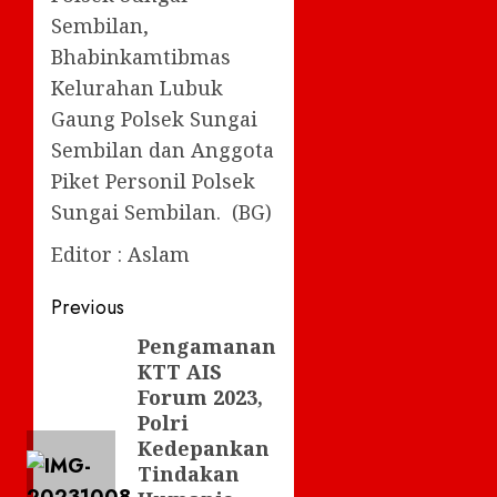
Sembilan,
Bhabinkamtibmas
Kelurahan Lubuk
Gaung Polsek Sungai
Sembilan dan Anggota
Piket Personil Polsek
Sungai Sembilan. (BG)
Editor : Aslam
Post
Previous
navigation
Pengamanan
Previous
KTT AIS
post:
Forum 2023,
Polri
Kedepankan
Tindakan