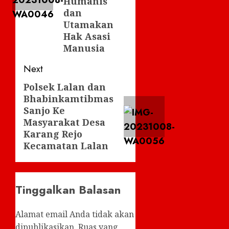
Humanis
dan
Utamakan
Hak Asasi
Manusia
Next
Polsek Lalan dan
Next
Bhabinkamtibmas
post:
Sanjo Ke
Masyarakat Desa
Karang Rejo
Kecamatan Lalan
Tinggalkan Balasan
Alamat email Anda tidak akan
dipublikasikan.
Ruas yang