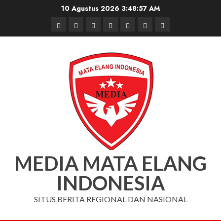
Skip
10 Agustus 2026
3:48:58 AM
to
Beranda
Nasional
Daerah
Hukum
Pendidikan
Box
Iklan
content
dan
Redaksi
Kriminal
MEDIA MATA ELANG
INDONESIA
SITUS BERITA REGIONAL DAN NASIONAL