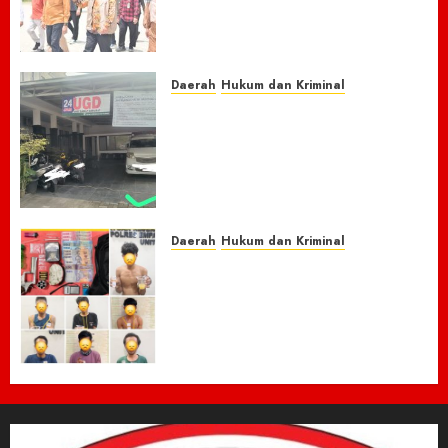
Rp150 M, Pidie Jaya Bersiap
Loncati Kondisi Pra-Bencana
8 AGUSTUS 2026
0
Daerah
Hukum dan Kriminal
Nasib Naas Warga Citeko
Plered, Antar Adik
Melahirkan Bersama Ibu ke
Puskesmas Malah Kehilangan
Sepeda Motor Honda Beat
7 AGUSTUS 2026
0
Daerah
Hukum dan Kriminal
Respon Cepat Laporan
Masyarakat, Polres Empat
Lawang Bongkar Sarang
Narkoba, 7 Pelaku dan Senpi
Rakitan Diamankan
7 AGUSTUS 2026
0