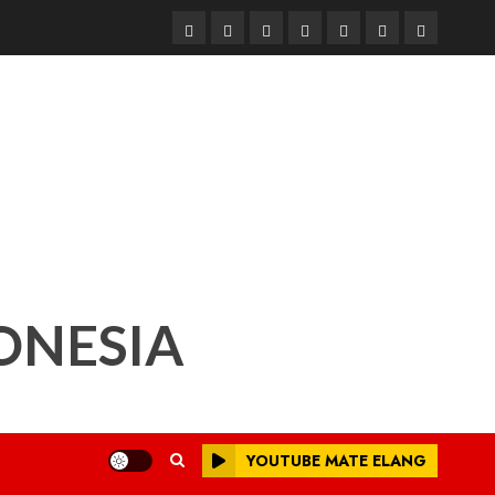
Beranda
Nasional
Daerah
Hukum
Pendidikan
Box
Iklan
dan
Redaksi
Kriminal
ONESIA
YOUTUBE MATE ELANG