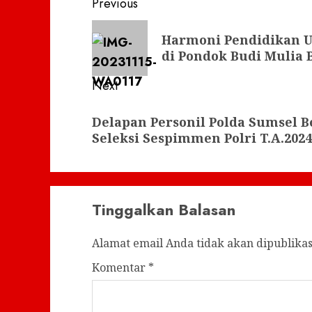
Post
Previous
navigation
Previous
Harmoni Pendidikan U
post:
di Pondok Budi Mulia 
Next
Next
Delapan Personil Polda Sumsel Be
post:
Seleksi Sespimmen Polri T.A.2024
Tinggalkan Balasan
Alamat email Anda tidak akan dipublikas
Komentar
*