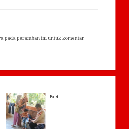
aya pada peramban ini untuk komentar
Polri
Kisah Pilu 5 Bersaudara di
Pidie Jaya yang Bertahan
Hidup Tanpa Orang Tua,
Polisi Datang Bawa