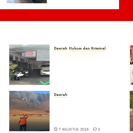
Bantuan
4 AGUSTUS 2026
0
Daerah
Hukum dan Kriminal
Nasib Naas Warga Citeko
n
Plered, Antar Adik
n
Melahirkan Bersama Ibu ke
p
Puskesmas Malah
Kehilangan Sepeda Motor
Honda Beat
Daerah
7 AGUSTUS 2026
0
TNBTS Tutup Akses Wisata
Bromo Dari Lumajang-
Malang Demi keselamatan
,Hutan Bromo Kebakaran
7 AGUSTUS 2026
0