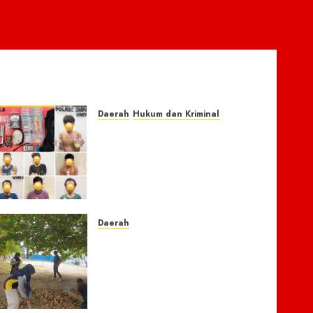
Daerah
Hukum dan Kriminal
Respon Cepat Laporan
Masyarakat, Polres Empat
Lawang Bongkar Sarang
Narkoba, 7 Pelaku dan
Senpi Rakitan Diamankan
7 AGUSTUS 2026
0
Daerah
Ribuan ASN Pidie Jaya
Turun Gunung, Gotong
Royong Total Bersihkan
Kawasan Perkantoran Cot
Trieng