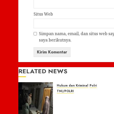
Situs Web
Simpan nama, email, dan situs web s
saya berikutnya.
RELATED NEWS
Hukum dan Kriminal
Polri
TNI/POLRI
Respon Cepat Laporan 110,
Warga Apresiasi Kapolres
Empat Lawang, Pamapta