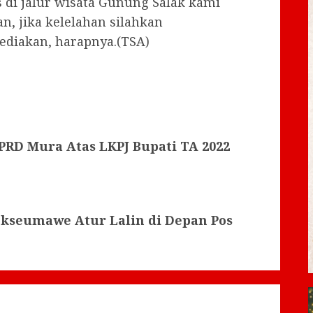
di jalur wisata Gunung Salak kami
 jika kelelahan silahkan
 sediakan, harapnya.(TSA)
RD Mura Atas LKPJ Bupati TA 2022
okseumawe Atur Lalin di Depan Pos