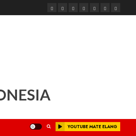
Beranda
Nasional
Daerah
Hukum
Pendidikan
Box
Iklan
dan
Redaksi
Kriminal
ONESIA
YOUTUBE MATE ELANG