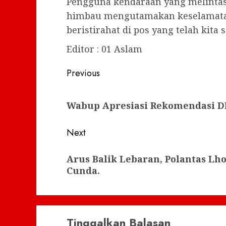
Pengguna kendaraan yang melintas 
himbau mengutamakan keselamatan,
beristirahat di pos yang telah kita
Editor : 01 Aslam
Post
Previous
navigation
Previous
Wabup Apresiasi Rekomendasi DP
post:
Next
Next
Arus Balik Lebaran, Polantas Lh
post:
Cunda.
Tinggalkan Balasan