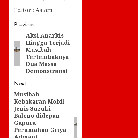
Editor : Aslam
Post
Previous
navigation
Aksi Anarkis
Previous
Hingga Terjadi
post:
Musibah
Tertembaknya
Dua Massa
Demonstransi
Next
Musibah
Next
Kebakaran Mobil
post:
Jenis Suzuki
Baleno didepan
Gapura
Perumahan Griya
Admani