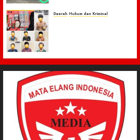
Sepeda Motor Honda Beat
7 AGUSTUS 2026
0
Daerah
Hukum dan Kriminal
Respon Cepat Laporan
Masyarakat, Polres Empat
Lawang Bongkar Sarang
Narkoba, 7 Pelaku dan Senpi
Rakitan Diamankan
7 AGUSTUS 2026
0