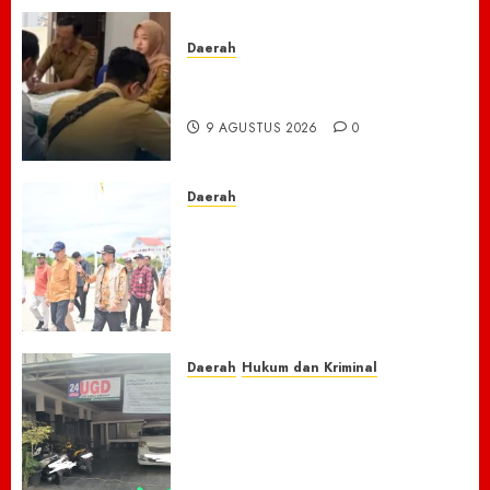
Daerah
BAKEU Kejar Target 33 Milliar
Dari PBB-P2
9 AGUSTUS 2026
0
Daerah
Menyusuri Lumpur dan
Harapan: Bupati Sibral dan
Tim Pusat Godok Anggaran
Rp150 M, Pidie Jaya Bersiap
Loncati Kondisi Pra-Bencana
8 AGUSTUS 2026
0
Daerah
Hukum dan Kriminal
Nasib Naas Warga Citeko
Plered, Antar Adik
Melahirkan Bersama Ibu ke
Puskesmas Malah Kehilangan