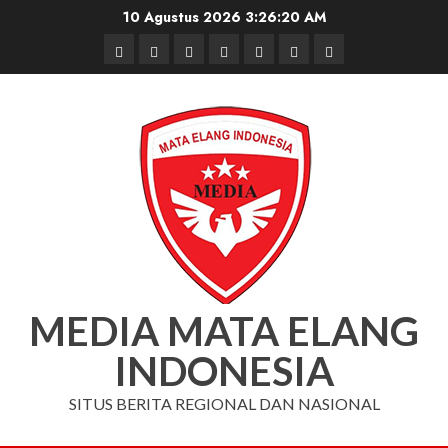
Skip
10 Agustus 2026
3:26:21 AM
to
Beranda
Nasional
Daerah
Hukum
Pendidikan
Box
Iklan
content
dan
Redaksi
Kriminal
MEDIA MATA ELANG
INDONESIA
SITUS BERITA REGIONAL DAN NASIONAL