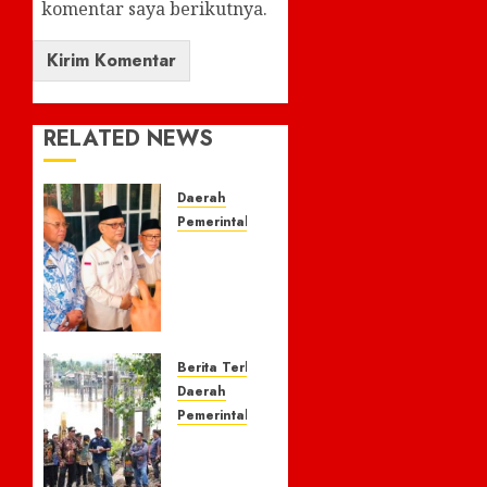
komentar saya berikutnya.
RELATED NEWS
Daerah
Pemerintahan
Menteri
Haji
dan
Umrah
Tinjau
Pengolahan
Berita Terkini
Ikan di
Daerah
Kelurahan
Pemerintahan
Sulaa,
Bupati
Buka
Barito