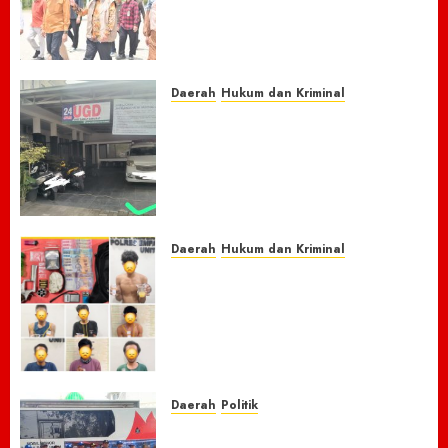
Tim Pusat Godok Anggaran
Rp150 M, Pidie Jaya Bersiap
Loncati Kondisi Pra-Bencana
8 AGUSTUS 2026
0
Daerah
Hukum dan Kriminal
Nasib Naas Warga Citeko
Plered, Antar Adik
Melahirkan Bersama Ibu ke
Puskesmas Malah Kehilangan
Sepeda Motor Honda Beat
7 AGUSTUS 2026
0
Daerah
Hukum dan Kriminal
Respon Cepat Laporan
Masyarakat, Polres Empat
Lawang Bongkar Sarang
Narkoba, 7 Pelaku dan Senpi
Rakitan Diamankan
7 AGUSTUS 2026
0
Daerah
Politik
Laskar Biru” Demokrat Pidie