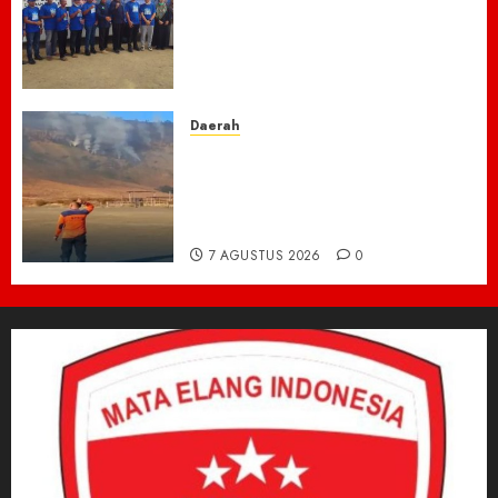
Jaya Gerakkan Semangat
Gotong Royong: Bersihkan
Masjid hingga Donor Darah
untuk Langit yang Asri
7 AGUSTUS 2026
0
Daerah
TNBTS Tutup Akses Wisata
Bromo Dari Lumajang-Malang
Demi keselamatan ,Hutan
Bromo Kebakaran
7 AGUSTUS 2026
0