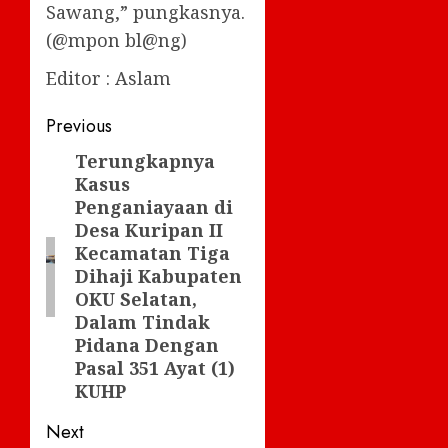
Sawang,” pungkasnya.
(@mpon bl@ng)
Editor : Aslam
Post
Previous
navigation
Terungkapnya
Previous
Kasus
post:
Penganiayaan di
Desa Kuripan II
Kecamatan Tiga
Dihaji Kabupaten
OKU Selatan,
Dalam Tindak
Pidana Dengan
Pasal 351 Ayat (1)
KUHP
Next