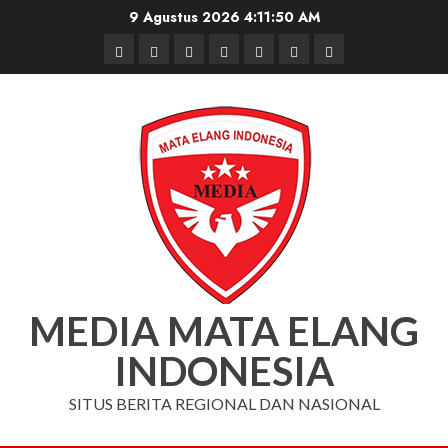
Skip
9 Agustus 2026
4:11:50 AM
to
Beranda
Nasional
Daerah
Hukum
Pendidikan
Box
Iklan
content
dan
Redaksi
Kriminal
MEDIA MATA ELANG
INDONESIA
SITUS BERITA REGIONAL DAN NASIONAL