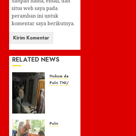
Simpan nama, email, dan
situs web saya pada
peramban ini untuk
komentar saya berikutnya.
RELATED NEWS
Hukum dan Kriminal
Polri
TNI/POLRI
Respon
Cepat
Laporan
110,
Warga
Apresiasi
Polri
Kapolres
Kisah