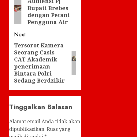
navigation
Audiensi PJ
Previous
Bupati Brebes
post:
dengan Petani
Pengguna Air
Next
Tersorot Kamera
Next
Seorang Casis
post:
CAT Akademik
penerimaan
Bintara Polri
Sedang Berdzikir
Tinggalkan Balasan
Alamat email Anda tidak akan
dipublikasikan.
Ruas yang
wajib ditandai
*