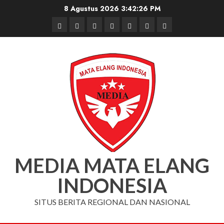
Skip
8 Agustus 2026
3:42:27 PM
to
Beranda
Nasional
Daerah
Hukum
Pendidikan
Box
Iklan
content
dan
Redaksi
Kriminal
MEDIA MATA ELANG
INDONESIA
SITUS BERITA REGIONAL DAN NASIONAL