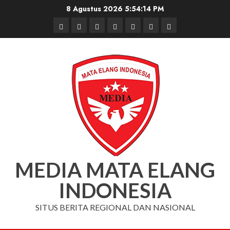
Skip
8 Agustus 2026
5:54:14 PM
to
Beranda
Nasional
Daerah
Hukum
Pendidikan
Box
Iklan
content
dan
Redaksi
Kriminal
MEDIA MATA ELANG
INDONESIA
SITUS BERITA REGIONAL DAN NASIONAL