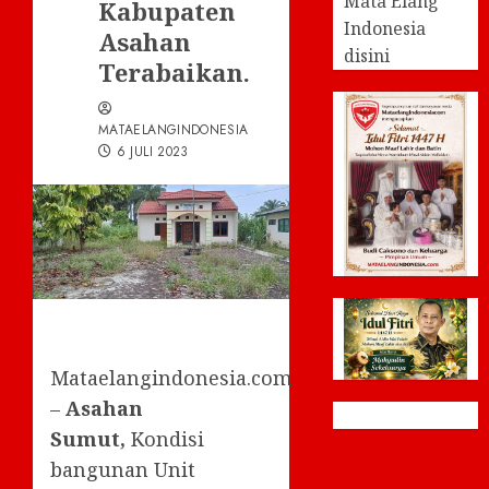
Mata Elang
Kabupaten
Indonesia
Asahan
disini
Terabaikan.
MATAELANGINDONESIA
6 JULI 2023
Mataelangindonesia.com
–
Asahan
Sumut,
Kondisi
bangunan Unit