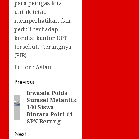
para petugas kita
untuk tetap
memperhatikan dan
peduli terhadap
kondisi kantor UPT
tersebut,” terangnya.
(BIB)
Editor : Aslam
Post
Previous
navigation
Irwasda Polda
Previous
Sumsel Melantik
post:
140 Siswa
Bintara Polri di
SPN Betung
Next