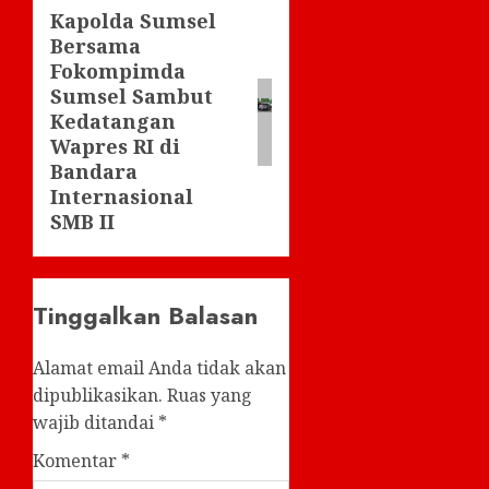
Kapolda Sumsel
Next
Bersama
post:
Fokompimda
Sumsel Sambut
Kedatangan
Wapres RI di
Bandara
Internasional
SMB II
Tinggalkan Balasan
Alamat email Anda tidak akan
dipublikasikan.
Ruas yang
wajib ditandai
*
Komentar
*