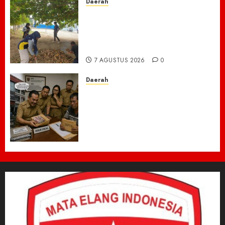
Daerah
Ribuan ASN Pidie Jaya Turun
Gunung, Gotong Royong Total
Bersihkan Kawasan
Perkantoran Cot Trieng
7 AGUSTUS 2026
0
Daerah
Dugaan Jual Beli Lapak
Shopping Center Johar
Kembali Disorot, Pedagang
Desak Aparat Bongkar
Penataan Era Plt Dinas
Perdagangan ‎
6 AGUSTUS 2026
0