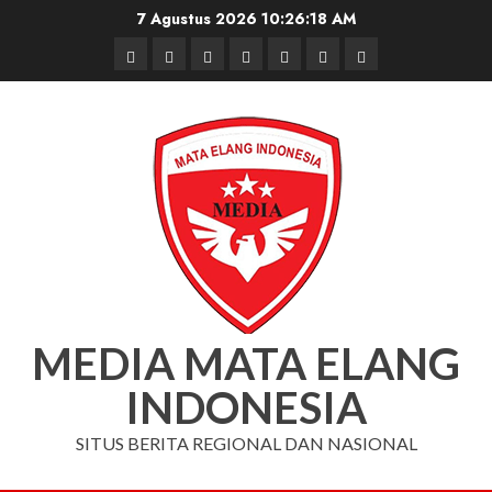
Skip
7 Agustus 2026
10:26:19 AM
to
Beranda
Nasional
Daerah
Hukum
Pendidikan
Box
Iklan
content
dan
Redaksi
Kriminal
MEDIA MATA ELANG
INDONESIA
SITUS BERITA REGIONAL DAN NASIONAL