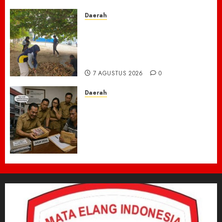
Daerah
Ribuan ASN Pidie Jaya Turun
Gunung, Gotong Royong Total
Bersihkan Kawasan
Perkantoran Cot Trieng
7 AGUSTUS 2026
0
Daerah
Dugaan Jual Beli Lapak
Shopping Center Johar
Kembali Disorot, Pedagang
Desak Aparat Bongkar
Penataan Era Plt Dinas
Perdagangan ‎
6 AGUSTUS 2026
0