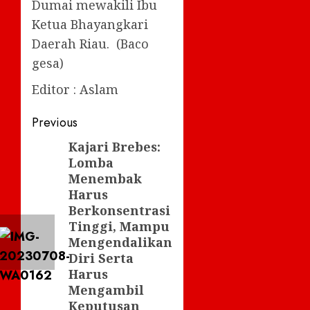
Dumai mewakili Ibu
Ketua Bhayangkari
Daerah Riau. (Baco
gesa)
Editor : Aslam
Post
Previous
navigation
Kajari Brebes:
Previous
Lomba
post:
Menembak
Harus
Berkonsentrasi
Tinggi, Mampu
Mengendalikan
Diri Serta
Harus
Mengambil
Keputusan