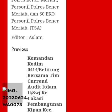
Personil Polres Bener
Meriah, dan 50 BKO
Personil Polres Bener
Meriah. (TSA)
Editor : Aslam
Post
Previous
navigation
Komandan
Previous
Kodim
post:
0414/Belitung
Bersama Tim
Currend
Audit ltdam
ll/Swj Ke
Lokasi
Pembangunan
Kipan Kec.