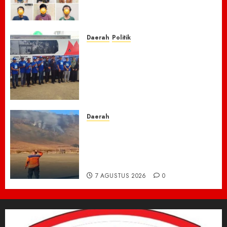
Narkoba, 7 Pelaku dan Senpi
Rakitan Diamankan
7 AGUSTUS 2026
0
Daerah
Politik
Laskar Biru” Demokrat Pidie
Jaya Gerakkan Semangat
Gotong Royong: Bersihkan
Masjid hingga Donor Darah
untuk Langit yang Asri
7 AGUSTUS 2026
0
Daerah
TNBTS Tutup Akses Wisata
Bromo Dari Lumajang-Malang
Demi keselamatan ,Hutan
Bromo Kebakaran
7 AGUSTUS 2026
0