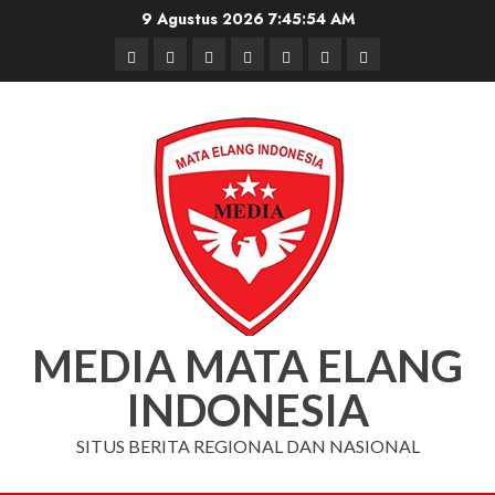
Skip
9 Agustus 2026
7:45:54 AM
to
Beranda
Nasional
Daerah
Hukum
Pendidikan
Box
Iklan
content
dan
Redaksi
Kriminal
MEDIA MATA ELANG
INDONESIA
SITUS BERITA REGIONAL DAN NASIONAL