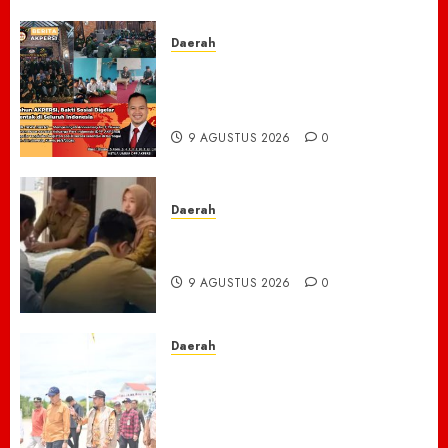
2026
0
Daerah
Rayakan 2 Tahun AKPERSI,
Bakti Sosial Digelar Serentak
di Seluruh Indonesia
9 AGUSTUS 2026
0
Daerah
BAKEU Kejar Target 33 Milliar
Dari PBB-P2
9 AGUSTUS 2026
0
Daerah
Menyusuri Lumpur dan
Harapan: Bupati Sibral dan
Tim Pusat Godok Anggaran
Rp150 M, Pidie Jaya Bersiap