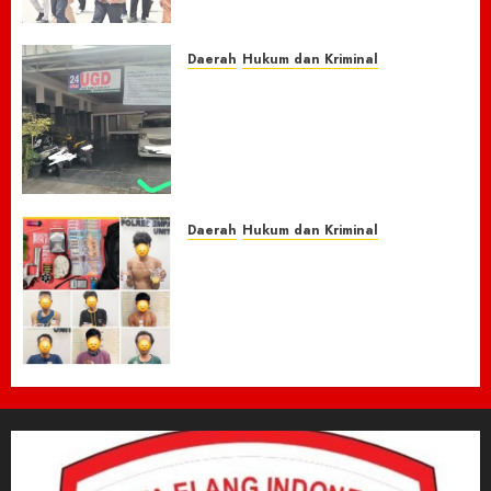
Loncati Kondisi Pra-Bencana
8 AGUSTUS 2026
0
Daerah
Hukum dan Kriminal
Nasib Naas Warga Citeko
Plered, Antar Adik
Melahirkan Bersama Ibu ke
Puskesmas Malah Kehilangan
Sepeda Motor Honda Beat
7 AGUSTUS 2026
0
Daerah
Hukum dan Kriminal
Respon Cepat Laporan
Masyarakat, Polres Empat
Lawang Bongkar Sarang
Narkoba, 7 Pelaku dan Senpi
Rakitan Diamankan
7 AGUSTUS 2026
0