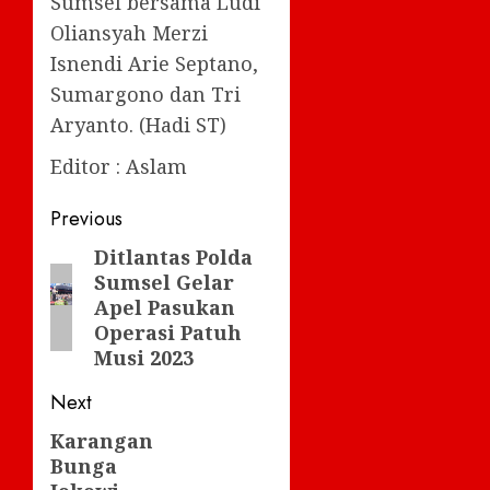
Sumsel bersama Ludi
Oliansyah Merzi
Isnendi Arie Septano,
Sumargono dan Tri
Aryanto. (Hadi ST)
Editor : Aslam
Post
Previous
navigation
Ditlantas Polda
Previous
Sumsel Gelar
post:
Apel Pasukan
Operasi Patuh
Musi 2023
Next
Karangan
Next
Bunga
post: