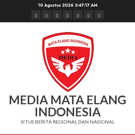
Skip
10 Agustus 2026
3:47:17 AM
to
Beranda
Nasional
Daerah
Hukum
Pendidikan
Box
Iklan
content
dan
Redaksi
Kriminal
MEDIA MATA ELANG
INDONESIA
SITUS BERITA REGIONAL DAN NASIONAL