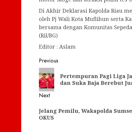
Di Akhir Deklarasi Kapolda Riau me
oleh Pj Wali Kota Muflihun serta K
bersama dengan Komunitas Sepeda 
(Ril/BG)
Editor : Aslam
Post
Previous
navigation
Previous
Pertempuran Pagi Liga Ja
post:
dan Suka Baja Berebut Ju
Next
Next
Jelang Pemilu, Wakapolda Sumse
post:
OKUS