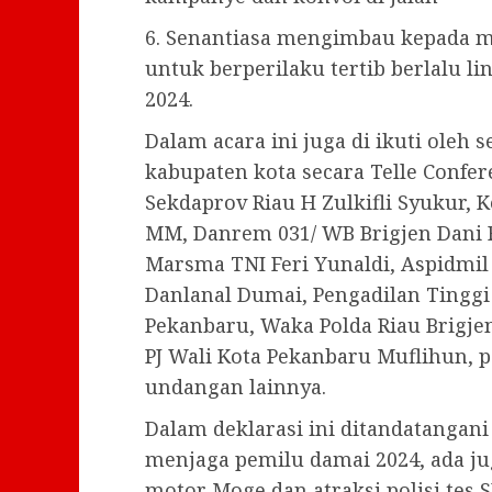
6. Senantiasa mengimbau kepada 
untuk berperilaku tertib berlalu lin
2024.
Dalam acara ini juga di ikuti oleh s
kabupaten kota secara Telle Confere
Sekdaprov Riau H Zulkifli Syukur, 
MM, Danrem 031/ WB Brigjen Dani
Marsma TNI Feri Yunaldi, Aspidmil K
Danlanal Dumai, Pengadilan Tinggi
Pekanbaru, Waka Polda Riau Brigje
PJ Wali Kota Pekanbaru Muflihun, p
undangan lainnya.
Dalam deklarasi ini ditandatangan
menjaga pemilu damai 2024, ada j
motor Moge dan atraksi polisi tes S