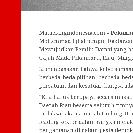
Mataelangindonesia.com –
Pekanb
Mohammad Iqbal pimpin Deklarasi B
Mewujudkan Pemilu Damai yang ber
Gajah Mada Pekanbaru, Riau, Minggu
Ia menegaskan bahwa kebersamaan 
berbeda-beda pilihan, berbeda-beda
persatuan dan kesatuan bangsa ada
“Kita harus berupaya secara maksim
Daerah Riau beserta seluruh timny
melaksanakan amanah Undang-Unda
leading sektor dalam rangka mel
pengamanan di dalam pesta demokr