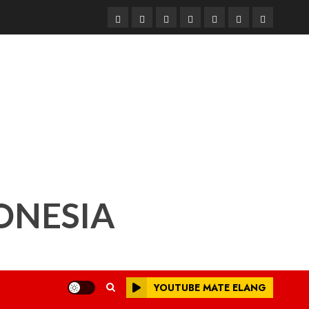
Beranda
Nasional
Daerah
Hukum
Pendidikan
Box
Iklan
dan
Redaksi
Kriminal
ONESIA
YOUTUBE MATE ELANG