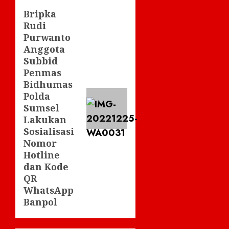
Bripka
Next
Rudi
post:
Purwanto
Anggota
Subbid
Penmas
Bidhumas
Polda
Sumsel
Lakukan
Sosialisasi
Nomor
Hotline
dan Kode
QR
WhatsApp
Banpol