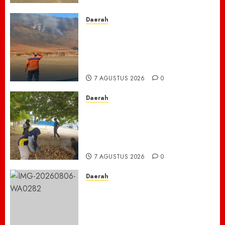
7 AGUSTUS 2026
0
Daerah
TNBTS Tutup Akses Wisata
Bromo Dari Lumajang-Malang
Demi keselamatan ,Hutan
Bromo Kebakaran
7 AGUSTUS 2026
0
Daerah
Ribuan ASN Pidie Jaya Turun
Gunung, Gotong Royong Total
Bersihkan Kawasan
Perkantoran Cot Trieng
7 AGUSTUS 2026
0
Daerah
Dugaan Jual Beli Lapak
Shopping Center Johar
Kembali Disorot, Pedagang
Desak Aparat Bongkar