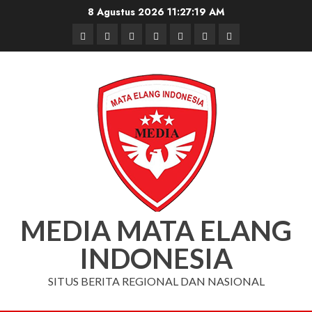
Skip
8 Agustus 2026
11:27:20 AM
to
Beranda
Nasional
Daerah
Hukum
Pendidikan
Box
Iklan
content
dan
Redaksi
Kriminal
MEDIA MATA ELANG
INDONESIA
SITUS BERITA REGIONAL DAN NASIONAL