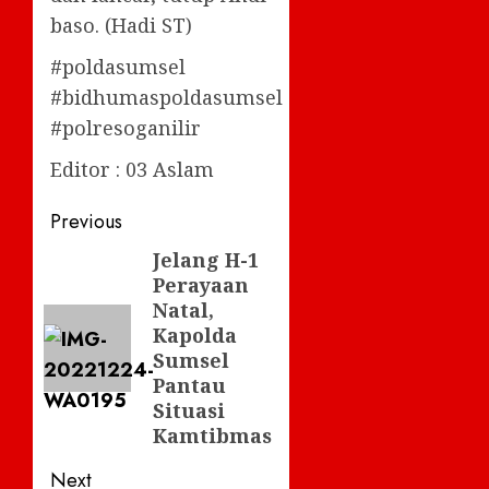
baso. (Hadi ST)
#poldasumsel
#bidhumaspoldasumsel
#polresoganilir
Editor : 03 Aslam
Post
Previous
navigation
Jelang H-1
Previous
Perayaan
post:
Natal,
Kapolda
Sumsel
Pantau
Situasi
Kamtibmas
Next