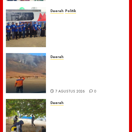
7 AGUSTUS 2026
0
Daerah
Politik
Laskar Biru” Demokrat Pidie
Jaya Gerakkan Semangat
Gotong Royong: Bersihkan
Masjid hingga Donor Darah
untuk Langit yang Asri
7 AGUSTUS 2026
0
Daerah
TNBTS Tutup Akses Wisata
Bromo Dari Lumajang-Malang
Demi keselamatan ,Hutan
Bromo Kebakaran
7 AGUSTUS 2026
0
Daerah
Ribuan ASN Pidie Jaya Turun
Gunung, Gotong Royong Total
Bersihkan Kawasan
Perkantoran Cot Trieng