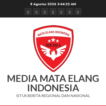
Skip
8 Agustus 2026
3:44:23 AM
to
Beranda
Nasional
Daerah
Hukum
Pendidikan
Box
Iklan
content
dan
Redaksi
Kriminal
MEDIA MATA ELANG
INDONESIA
SITUS BERITA REGIONAL DAN NASIONAL