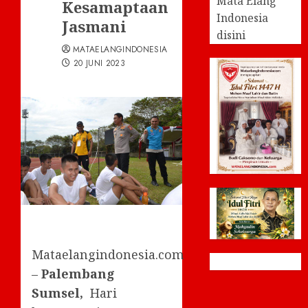
Mata Elang
Kesamaptaan
Indonesia
Jasmani
disini
MATAELANGINDONESIA
20 JUNI 2023
Mataelangindonesia.com
–
Palembang
Sumsel,
Hari