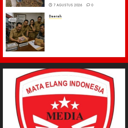
7 AGUSTUS 2026
0
Daerah
Dugaan Jual Beli Lapak
Shopping Center Johar
Kembali Disorot, Pedagang
Desak Aparat Bongkar
Penataan Era Plt Dinas
Perdagangan ‎
6 AGUSTUS 2026
0