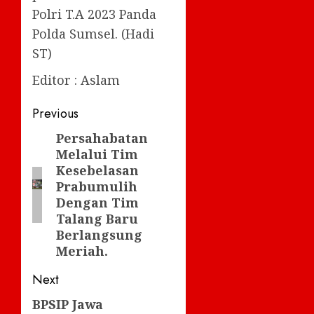
Polri T.A 2023 Panda
Polda Sumsel. (Hadi
ST)
Editor : Aslam
Post
Previous
navigation
Persahabatan
Previous
Melalui Tim
post:
Kesebelasan
Prabumulih
Dengan Tim
Talang Baru
Berlangsung
Meriah.
Next
BPSIP Jawa
Next