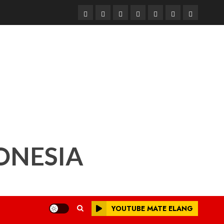
Beranda
Nasional
Daerah
Hukum
Pendidikan
Box
Iklan
dan
Redaksi
Kriminal
ONESIA
YOUTUBE MATE ELANG