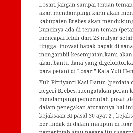
Losari jangan sampai teman teman
akan mendampingi kami akan mend
kabupaten Brebes akan mendukung 
kuncinya ada di teman teman (petan
mencapai lebih dari 25 milyar setah
tinggal inovasi bapak bapak di sa
mengambil kesempatan,kami akan d
akan bantu dana yang digelontorka
para petani di Losari” Kata Yuli He
Yuli Fitriyanti Kasi Datun (perdata
negeri Brebes: mengatakan peran 
mendampingi pemerintah pusat ,da
dalam penegakan aturannya hal in
kejaksaan RI pasal 30 ayat 2 , kej
bertindak di dalam maupun di luar
pemerintah atau negara itu dasarn