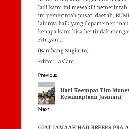
Jadi kami ini mewakili pemerintah
ini pemerintah pusat, daerah, B
lainnya baik yang departemen mau
kenapa kami bisa bertindak mengaw
Fitriyanti.
(Bambang Sugiarto)
Editor : Aslam
Post
Previous
navigation
Previous
Hari Keempat Tim Monev 
post:
Kesamaptaan Jasmani
Next
Next
GIAT JAMAAH HAJI BREBES PRA
post: