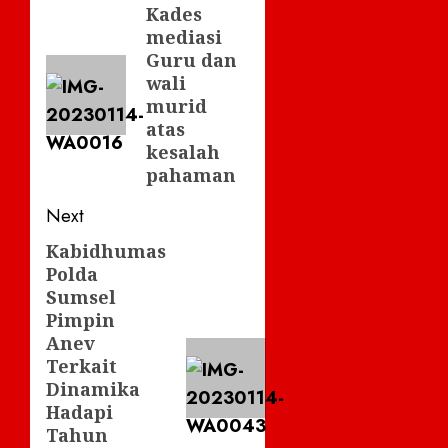
navigation
Kades
Previous
mediasi
post:
Guru dan
wali
murid
atas
kesalah
pahaman
Next
Kabidhumas
Next
Polda
post:
Sumsel
Pimpin
Anev
Terkait
Dinamika
Hadapi
Tahun