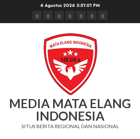
Skip
6 Agustus 2026
3:51:02 PM
to
Beranda
Nasional
Daerah
Hukum
Pendidikan
Box
Iklan
content
dan
Redaksi
Kriminal
MEDIA MATA ELANG
INDONESIA
SITUS BERITA REGIONAL DAN NASIONAL