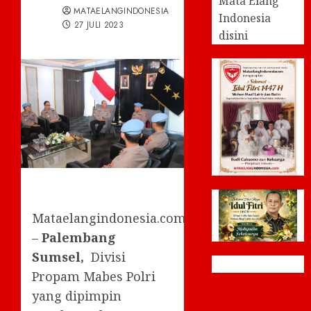
Mata Elang
MATAELANGINDONESIA
Indonesia
27 JULI 2023
disini
Mataelangindonesia.com
–
Palembang
Sumsel,
Divisi
Propam Mabes Polri
yang dipimpin