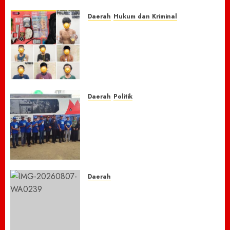
7 AGUSTUS 2026
0
Daerah
Hukum dan Kriminal
Respon Cepat Laporan
Masyarakat, Polres Empat
Lawang Bongkar Sarang
Narkoba, 7 Pelaku dan Senpi
Rakitan Diamankan
7 AGUSTUS 2026
0
Daerah
Politik
Laskar Biru” Demokrat Pidie
Jaya Gerakkan Semangat
Gotong Royong: Bersihkan
Masjid hingga Donor Darah
untuk Langit yang Asri
7 AGUSTUS 2026
0
Daerah
TNBTS Tutup Akses Wisata
Bromo Dari Lumajang-Malang
Demi keselamatan ,Hutan
Bromo Kebakaran