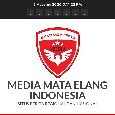
Skip
8 Agustus 2026
3:11:23 PM
to
Beranda
Nasional
Daerah
Hukum
Pendidikan
Box
Iklan
content
dan
Redaksi
Kriminal
MEDIA MATA ELANG
INDONESIA
SITUS BERITA REGIONAL DAN NASIONAL