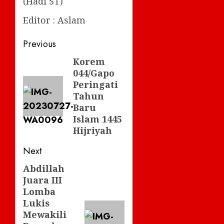
(Hadi ST)
Editor : Aslam
Post
Previous
navigation
Korem
Previous
044/Gapo
post:
Peringati
Tahun
Baru
Islam 1445
Hijriyah
Next
Abdillah
Next
Juara III
post:
Lomba
Lukis
Mewakili