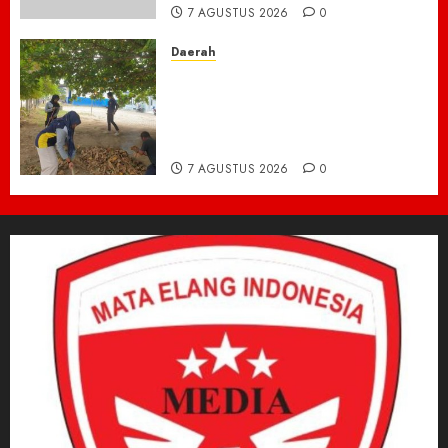
7 AGUSTUS 2026
0
Daerah
Ribuan ASN Pidie Jaya Turun
Gunung, Gotong Royong Total
Bersihkan Kawasan
Perkantoran Cot Trieng
7 AGUSTUS 2026
0