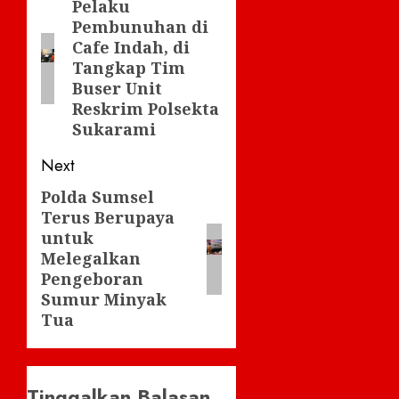
navigation
Pelaku
Previous
Pembunuhan di
post:
Cafe Indah, di
Tangkap Tim
Buser Unit
Reskrim Polsekta
Sukarami
Next
Polda Sumsel
Next
Terus Berupaya
post:
untuk
Melegalkan
Pengeboran
Sumur Minyak
Tua
Tinggalkan Balasan