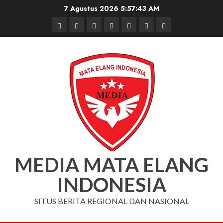
Skip
7 Agustus 2026
5:57:44 AM
to
Beranda
Nasional
Daerah
Hukum
Pendidikan
Box
Iklan
content
dan
Redaksi
Kriminal
MEDIA MATA ELANG
INDONESIA
SITUS BERITA REGIONAL DAN NASIONAL