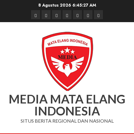
Skip
8 Agustus 2026
6:45:28 AM
to
Beranda
Nasional
Daerah
Hukum
Pendidikan
Box
Iklan
content
dan
Redaksi
Kriminal
MEDIA MATA ELANG
INDONESIA
SITUS BERITA REGIONAL DAN NASIONAL