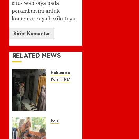
situs web saya pada
peramban ini untuk
komentar saya berikutnya.
RELATED NEWS
Hukum dan Kriminal
Polri
TNI/POLRI
Respon
Cepat
Laporan
110,
Warga
Apresiasi
Polri
Kapolres
Kisah
Empat
Pilu 5