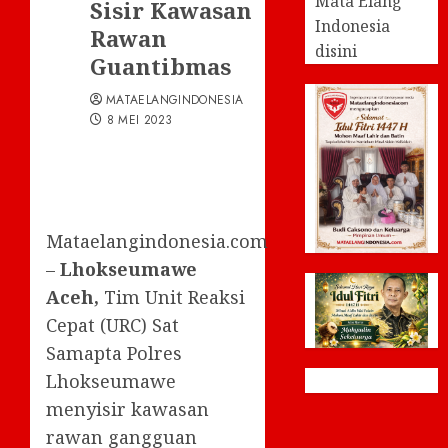
Mata Elang
Sisir Kawasan
Indonesia
Rawan
disini
Guantibmas
MATAELANGINDONESIA
8 MEI 2023
Mataelangindonesia.com
–
Lhokseumawe
Aceh,
Tim Unit Reaksi
Cepat (URC) Sat
Samapta Polres
Lhokseumawe
menyisir kawasan
rawan gangguan