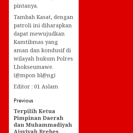
pintanya.
Tambah Kasat, dengan
patroli ini diharapkan
dapat mewujudkan
Kamtibmas yang
aman dan kondusif di
wilayah hukum Polres
Lhokseumawe.
(@mpon bl@ng)
Editor : 01 Aslam
Post
Previous
navigation
Terpilih Ketua
Previous
Pimpinan Daerah
post:
dan Muhammadiyah
Aisyiyah Brebes