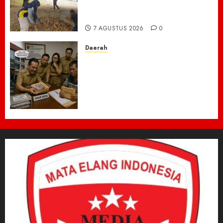
Bersihkan Kawasan
Perkantoran Cot Trieng
7 AGUSTUS 2026
0
Daerah
Dugaan Jual Beli Lapak
Shopping Center Johar
Kembali Disorot, Pedagang
Desak Aparat Bongkar
Penataan Era Plt Dinas
Perdagangan ‎
6 AGUSTUS 2026
0