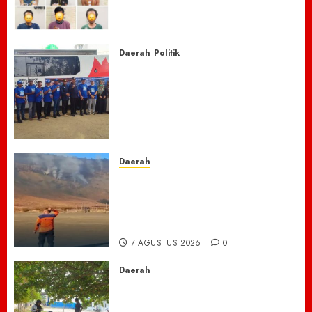
Narkoba, 7 Pelaku dan Senpi
Rakitan Diamankan
7 AGUSTUS 2026
0
Daerah
Politik
Laskar Biru” Demokrat Pidie
Jaya Gerakkan Semangat
Gotong Royong: Bersihkan
Masjid hingga Donor Darah
untuk Langit yang Asri
7 AGUSTUS 2026
0
Daerah
TNBTS Tutup Akses Wisata
Bromo Dari Lumajang-Malang
Demi keselamatan ,Hutan
Bromo Kebakaran
7 AGUSTUS 2026
0
Daerah
Ribuan ASN Pidie Jaya Turun
Gunung, Gotong Royong Total