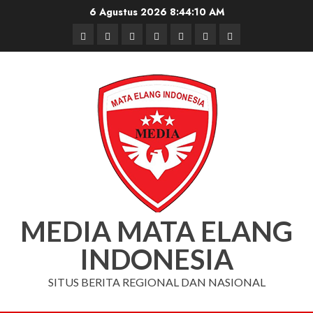
Skip
6 Agustus 2026
8:44:11 AM
to
Beranda
Nasional
Daerah
Hukum
Pendidikan
Box
Iklan
content
dan
Redaksi
Kriminal
MEDIA MATA ELANG
INDONESIA
SITUS BERITA REGIONAL DAN NASIONAL