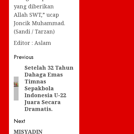
yang diberikan
Allah SWT,” ucap
Joncik Muhammad.
(Sandi / Tarzan)
Editor : Aslam
Post
Previous
navigation
Setelah 32 Tahun
Previous
Dahaga Emas
post:
Timnas
Sepakbola
Indonesia U-22
Juara Secara
Dramatis.
Next
MISYADIN
Next