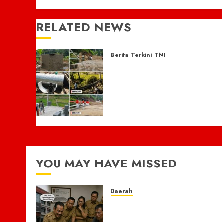
RELATED NEWS
Berita Terkini
TNI
Kodim 0605/Subang
Bersama Warga Bangun
Jembatan Armco,
Tingkatkan Akses dan
Perekonomian Masyaraka
20 JULI 2026
0
YOU MAY HAVE MISSED
Daerah
Dugaan Jual Beli Lapak
Shopping Center Johar