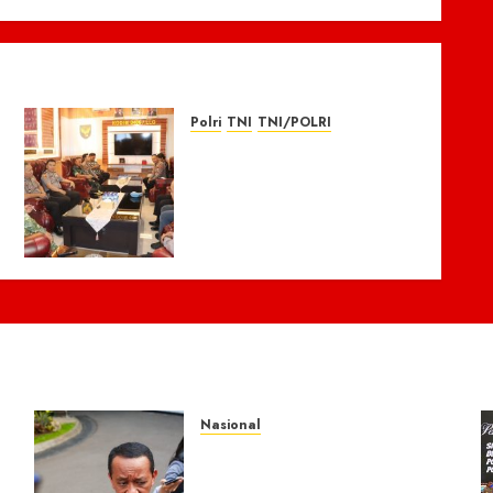
Polri
TNI
TNI/POLRI
Perkuat Soliditas TNI-
Polri, Polres Musi Rawas
Jalin Silaturahmi dengan
Kodim 0406 Lubuk
t
Linggau
16 JULI 2026
0
Nasional
Presiden Prabowo
Instruksikan Percepatan