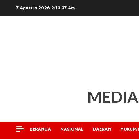
Skip
7 Agustus 2026
2:13:39 AM
to
content
MEDIA
BERANDA
NASIONAL
DAERAH
HUKUM 