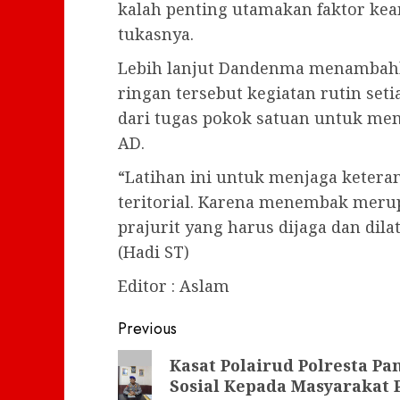
kalah penting utamakan faktor ke
tukasnya.
Lebih lanjut Dandenma menambahk
ringan tersebut kegiatan rutin seti
dari tugas pokok satuan untuk me
AD.
“Latihan ini untuk menjaga keter
teritorial. Karena menembak mer
prajurit yang harus dijaga dan dila
(Hadi ST)
Editor : Aslam
Post
Previous
navigation
Previous
Kasat Polairud Polresta P
Sosial Kepada Masyarakat
post: