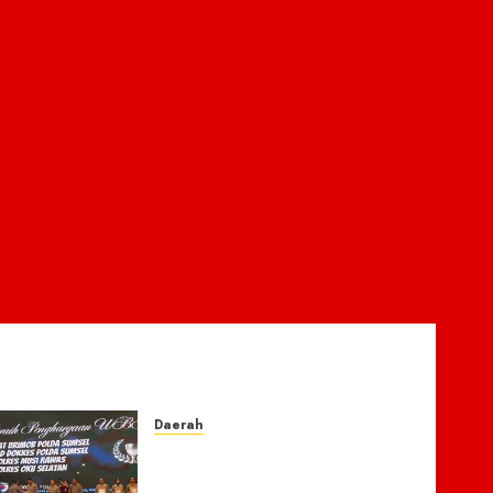
Daerah
Menembus Batas
Pengabdian: Polres Musi