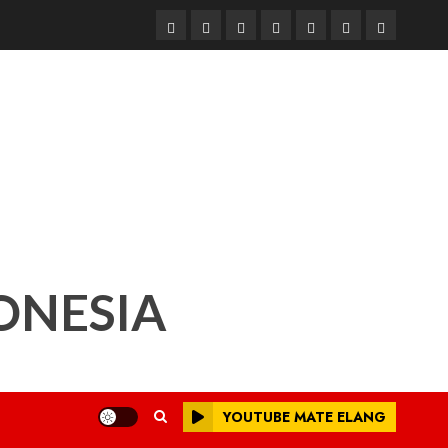
Beranda
Nasional
Daerah
Hukum
Pendidikan
Box
Iklan
dan
Redaksi
Kriminal
ONESIA
YOUTUBE MATE ELANG