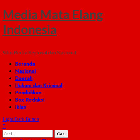
Media Mata Elang
Indonesia
Situs Berita Regional dan Nasional
Primary
Beranda
Menu
Nasional
Daerah
Hukum dan Kriminal
Pendidikan
Box Redaksi
Iklan
Light/Dark Button
Cari