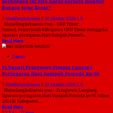
perbedaan ini kita harus bersatu menuju
Bangsa yang Besar.”
MataElangIndonesia
29 Oktober 2024
0
Mataelangindonesia.com – OKU Timur
Sumsel, Pemerintah Kabupaten OKU Timur menggelar
upacara peringatan Hari Sumpah Pemuda...
Read More
Daerah
Pj.Bupati Pringsewu Pimpin Upacara
Peringatan Hari Sumpah Pemuda Ke-96
MataElangIndonesia
29 Oktober 2024
0
Mataelangindonesia.com – Pringsewu Lampung,
Upacara peringatan Hari Sumpah Pemuda ke-96 tahun
2024 di Kabupaten...
Read More
1
2
3
4
…
11
Next