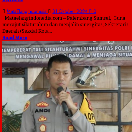
MataElangIndonesia
31 Oktober 2024
0
Mataelangindonedia.com – Palembang Sumsel, Guna
merajut silaturahim dan menjalin sinergitas, Sekretaris
Daerah (Sekda) Kota...
Read More