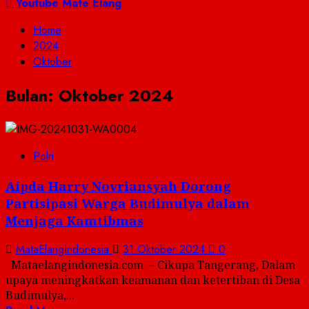
untuk:
Youtube Mate Elang
Home
2024
Oktober
Bulan:
Oktober 2024
Polri
Aipda Harry Novriansyah Dorong
Partisipasi Warga Budimulya dalam
Menjaga Kamtibmas
MataElangIndonesia
31 Oktober 2024
0
Mataelangindonesia.com – Cikupa Tangerang, Dalam
upaya meningkatkan keamanan dan ketertiban di Desa
Budimulya,...