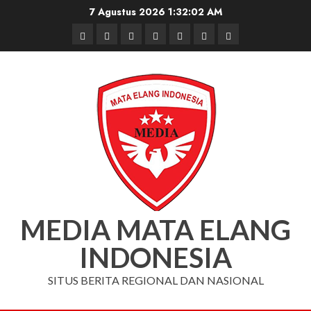
Skip
7 Agustus 2026
1:32:03 AM
to
Beranda
Nasional
Daerah
Hukum
Pendidikan
Box
Iklan
content
dan
Redaksi
Kriminal
MEDIA MATA ELANG
INDONESIA
SITUS BERITA REGIONAL DAN NASIONAL