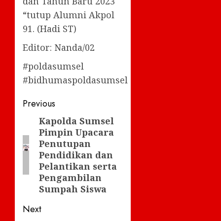
dan Tahun Baru 2023
“tutup Alumni Akpol
91. (Hadi ST)
Editor: Nanda/02
#poldasumsel
#bidhumaspoldasumsel
Post
Previous
navigation
Kapolda Sumsel
Previous
Pimpin Upacara
post:
Penutupan
Pendidikan dan
Pelantikan serta
Pengambilan
Sumpah Siswa
Next