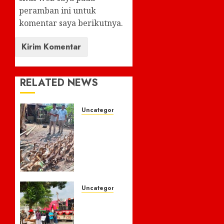
peramban ini untuk
komentar saya berikutnya.
RELATED NEWS
Uncategorized
Tim
Kec
Ulumusi
Laksanakan
Monitoring
Kegiatan
Fisik
Uncategorized
Dana
Didemo
Desa
Soal
Tahun
Anggaran