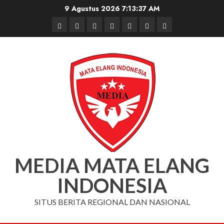
Skip
9 Agustus 2026
7:13:37 AM
to
Beranda
Nasional
Daerah
Hukum
Pendidikan
Box
Iklan
content
dan
Redaksi
Kriminal
MEDIA MATA ELANG
INDONESIA
SITUS BERITA REGIONAL DAN NASIONAL