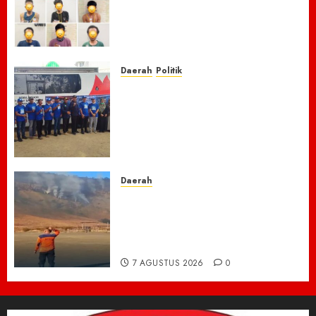
Lawang Bongkar Sarang
Narkoba, 7 Pelaku dan Senpi
Rakitan Diamankan
7 AGUSTUS 2026
0
Daerah
Politik
Laskar Biru” Demokrat Pidie
Jaya Gerakkan Semangat
Gotong Royong: Bersihkan
Masjid hingga Donor Darah
untuk Langit yang Asri
7 AGUSTUS 2026
0
Daerah
TNBTS Tutup Akses Wisata
Bromo Dari Lumajang-Malang
Demi keselamatan ,Hutan
Bromo Kebakaran
7 AGUSTUS 2026
0