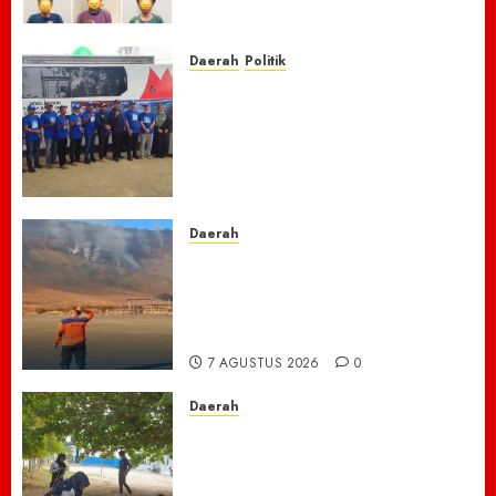
Rakitan Diamankan
7 AGUSTUS 2026
0
Daerah
Politik
Laskar Biru” Demokrat Pidie
Jaya Gerakkan Semangat
Gotong Royong: Bersihkan
Masjid hingga Donor Darah
untuk Langit yang Asri
7 AGUSTUS 2026
0
Daerah
TNBTS Tutup Akses Wisata
Bromo Dari Lumajang-Malang
Demi keselamatan ,Hutan
Bromo Kebakaran
7 AGUSTUS 2026
0
Daerah
Ribuan ASN Pidie Jaya Turun
Gunung, Gotong Royong Total
Bersihkan Kawasan