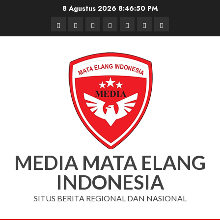
Skip
8 Agustus 2026
8:46:50 PM
to
Beranda
Nasional
Daerah
Hukum
Pendidikan
Box
Iklan
content
dan
Redaksi
Kriminal
MEDIA MATA ELANG
INDONESIA
SITUS BERITA REGIONAL DAN NASIONAL