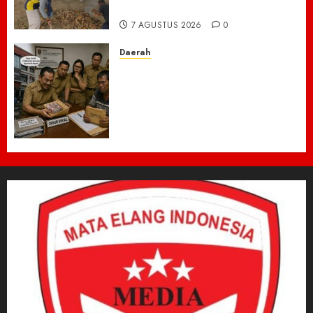
Perkantoran Cot Trieng
7 AGUSTUS 2026
0
Daerah
Dugaan Jual Beli Lapak
Shopping Center Johar
Kembali Disorot, Pedagang
Desak Aparat Bongkar
Penataan Era Plt Dinas
Perdagangan ‎
6 AGUSTUS 2026
0