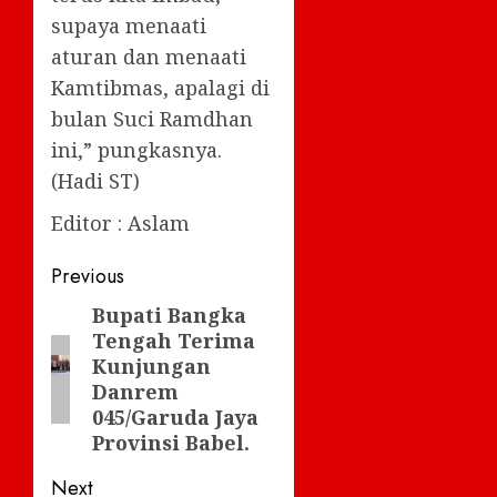
supaya menaati
aturan dan menaati
Kamtibmas, apalagi di
bulan Suci Ramdhan
ini,” pungkasnya.
(Hadi ST)
Editor : Aslam
Post
Previous
navigation
Bupati Bangka
Previous
Tengah Terima
post:
Kunjungan
Danrem
045/Garuda Jaya
Provinsi Babel.
Next