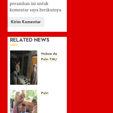
peramban ini untuk
komentar saya berikutnya.
RELATED NEWS
Hukum dan Kriminal
Polri
TNI/POLRI
Respon
Cepat
Laporan
110,
Warga
Apresiasi
Polri
Kapolres
Kisah
Empat
Pilu 5
Lawang,
Bersaudara