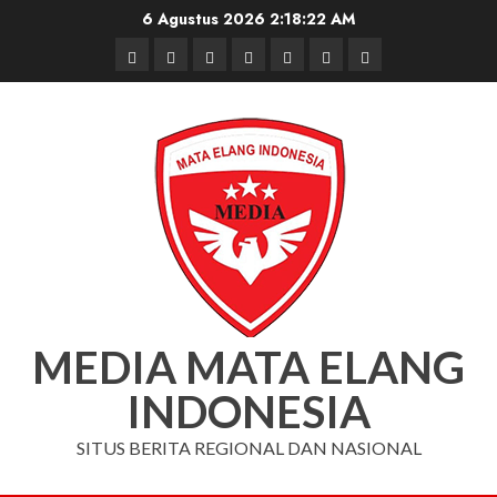
Skip
6 Agustus 2026
2:18:23 AM
to
Beranda
Nasional
Daerah
Hukum
Pendidikan
Box
Iklan
content
dan
Redaksi
Kriminal
MEDIA MATA ELANG
INDONESIA
SITUS BERITA REGIONAL DAN NASIONAL