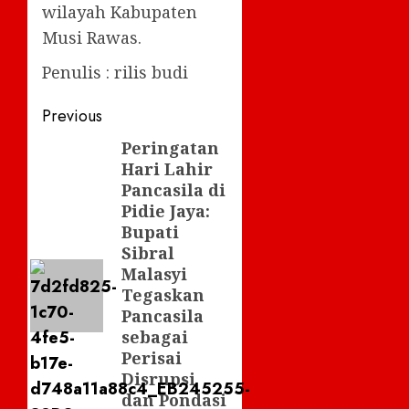
wilayah Kabupaten
Musi Rawas.
Penulis : rilis budi
Post
Previous
navigation
Peringatan
Previous
Hari Lahir
post:
Pancasila di
Pidie Jaya:
Bupati
Sibral
Malasyi
Tegaskan
Pancasila
sebagai
Perisai
Disrupsi
dan Pondasi