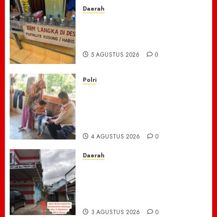
Daerah
BBM di Desa Pendreh
Terpantau Kosong, Warga
Mengeluh Sulit Bekerja
5 AGUSTUS 2026
0
Polri
Kisah Pilu 5 Bersaudara di
Pidie Jaya yang Bertahan
Hidup Tanpa Orang Tua,
Polisi Datang Bawa Bantuan
4 AGUSTUS 2026
0
Daerah
Akses Jalan ke Makam
Keluarga H. Abubakar
Dipersoalkan, Ahli Waris
Tagih Kejelasan
3 AGUSTUS 2026
0