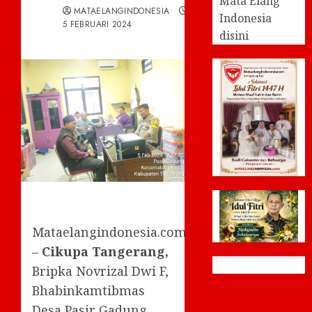
Mata Elang
MATAELANGINDONESIA
Indonesia
5 FEBRUARI 2024
disini
Mataelangindonesia.com
–
Cikupa Tangerang,
Bripka Novrizal Dwi F,
Bhabinkamtibmas
Desa Pasir Gadung,