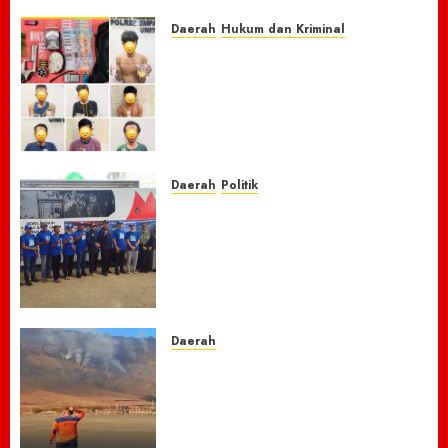
7 AGUSTUS 2026
0
Daerah
Hukum dan Kriminal
Respon Cepat Laporan
Masyarakat, Polres Empat
Lawang Bongkar Sarang
Narkoba, 7 Pelaku dan Senpi
Rakitan Diamankan
7 AGUSTUS 2026
0
Daerah
Politik
Laskar Biru” Demokrat Pidie
Jaya Gerakkan Semangat
Gotong Royong: Bersihkan
Masjid hingga Donor Darah
untuk Langit yang Asri
7 AGUSTUS 2026
0
Daerah
TNBTS Tutup Akses Wisata
Bromo Dari Lumajang-Malang
Demi keselamatan ,Hutan
Bromo Kebakaran