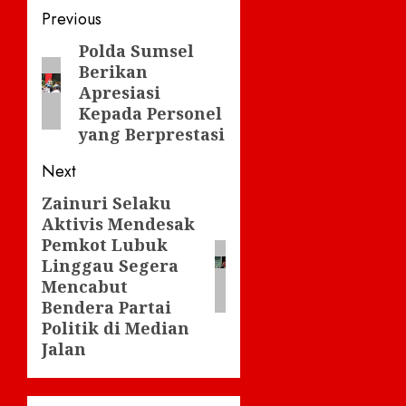
Post
Previous
navigation
Polda Sumsel
Previous
Berikan
post:
Apresiasi
Kepada Personel
yang Berprestasi
Next
Zainuri Selaku
Next
Aktivis Mendesak
post:
Pemkot Lubuk
Linggau Segera
Mencabut
Bendera Partai
Politik di Median
Jalan