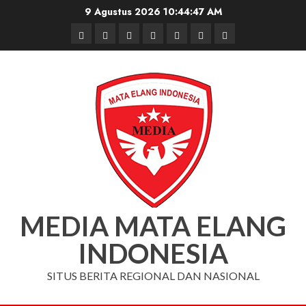
Skip
9 Agustus 2026
10:44:48 AM
to
Beranda
Nasional
Daerah
Hukum
Pendidikan
Box
Iklan
content
dan
Redaksi
Kriminal
MEDIA MATA ELANG
INDONESIA
SITUS BERITA REGIONAL DAN NASIONAL