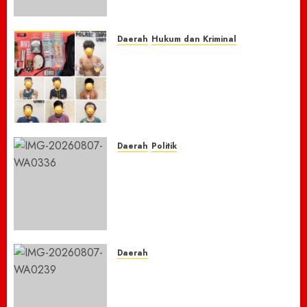
16 JULI
Sepeda Motor Honda Beat
2026
7 AGUSTUS 2026
0
0
Daerah
Hukum dan Kriminal
Respon Cepat Laporan
Masyarakat, Polres Empat
Lawang Bongkar Sarang
Narkoba, 7 Pelaku dan Senpi
Rakitan Diamankan
7 AGUSTUS 2026
0
Daerah
Politik
Laskar Biru” Demokrat Pidie
Jaya Gerakkan Semangat
Gotong Royong: Bersihkan
Masjid hingga Donor Darah
untuk Langit yang Asri
7 AGUSTUS 2026
0
Daerah
TNBTS Tutup Akses Wisata
Bromo Dari Lumajang-Malang
Demi keselamatan ,Hutan