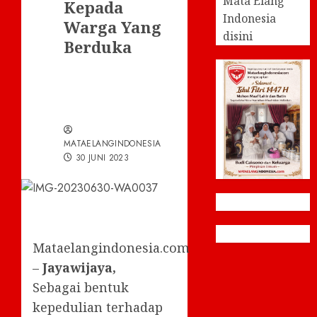
Mata Elang
Kepada
Indonesia
Warga Yang
disini
Berduka
MATAELANGINDONESIA
30 JUNI 2023
Mataelangindonesia.com
–
Jayawijaya,
Sebagai bentuk
kepedulian terhadap