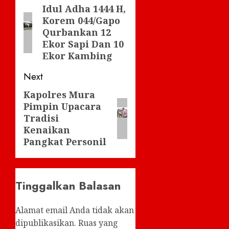
navigation
Idul Adha 1444 H,
Previous
Korem 044/Gapo
post:
Qurbankan 12
Ekor Sapi Dan 10
Ekor Kambing
Next
Kapolres Mura
Next
Pimpin Upacara
post:
Tradisi
Kenaikan
Pangkat Personil
Tinggalkan Balasan
Alamat email Anda tidak akan
dipublikasikan.
Ruas yang