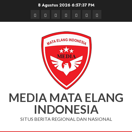
Skip
8 Agustus 2026
6:57:37 PM
to
Beranda
Nasional
Daerah
Hukum
Pendidikan
Box
Iklan
content
dan
Redaksi
Kriminal
MEDIA MATA ELANG
INDONESIA
SITUS BERITA REGIONAL DAN NASIONAL