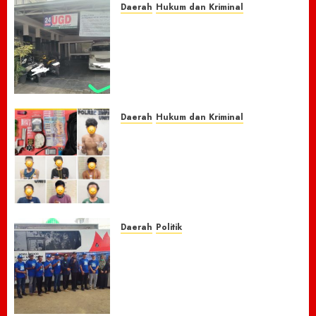
Daerah
Hukum dan Kriminal
Nasib Naas Warga Citeko
Plered, Antar Adik
Melahirkan Bersama Ibu ke
Puskesmas Malah Kehilangan
Sepeda Motor Honda Beat
7 AGUSTUS 2026
0
Daerah
Hukum dan Kriminal
Respon Cepat Laporan
Masyarakat, Polres Empat
Lawang Bongkar Sarang
Narkoba, 7 Pelaku dan Senpi
Rakitan Diamankan
7 AGUSTUS 2026
0
Daerah
Politik
Laskar Biru” Demokrat Pidie
Jaya Gerakkan Semangat
Gotong Royong: Bersihkan
Masjid hingga Donor Darah
untuk Langit yang Asri