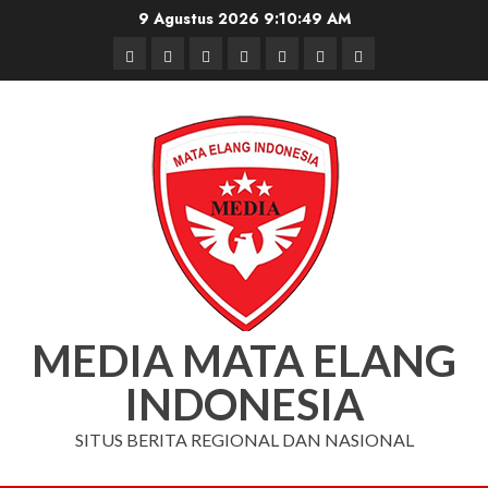
Skip
9 Agustus 2026
9:10:50 AM
to
Beranda
Nasional
Daerah
Hukum
Pendidikan
Box
Iklan
content
dan
Redaksi
Kriminal
MEDIA MATA ELANG
INDONESIA
SITUS BERITA REGIONAL DAN NASIONAL