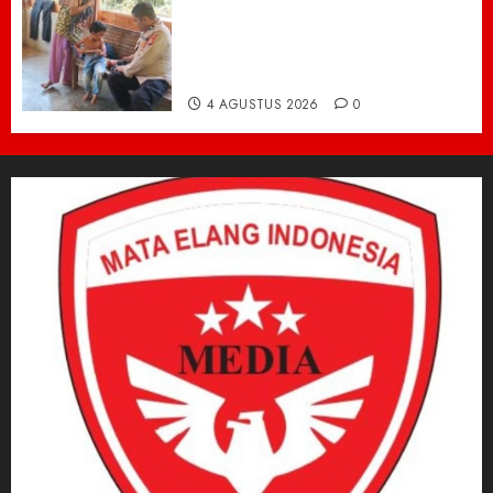
Kisah Pilu 5 Bersaudara di
Pidie Jaya yang Bertahan
Hidup Tanpa Orang Tua,
Polisi Datang Bawa Bantuan
4 AGUSTUS 2026
0