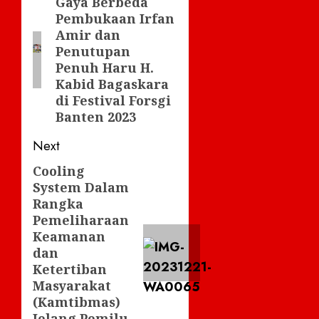
navigation
Gaya Berbeda
Previous
Pembukaan Irfan
post:
Amir dan
Penutupan
Penuh Haru H.
Kabid Bagaskara
di Festival Forsgi
Banten 2023
Next
Cooling
Next
System Dalam
post:
Rangka
Pemeliharaan
Keamanan
dan
Ketertiban
Masyarakat
(Kamtibmas)
Jelang Pemilu