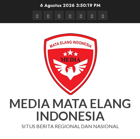
Skip
6 Agustus 2026
3:50:19 PM
to
Beranda
Nasional
Daerah
Hukum
Pendidikan
Box
Iklan
content
dan
Redaksi
Kriminal
MEDIA MATA ELANG
INDONESIA
SITUS BERITA REGIONAL DAN NASIONAL