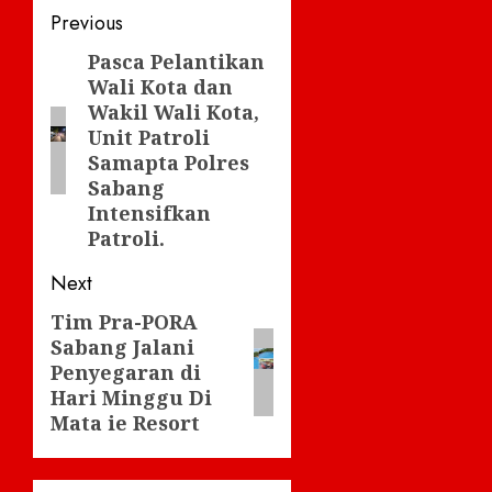
Post
Previous
navigation
Pasca Pelantikan
Previous
Wali Kota dan
post:
Wakil Wali Kota,
Unit Patroli
Samapta Polres
Sabang
Intensifkan
Patroli.
Next
Tim Pra-PORA
Next
Sabang Jalani
post:
Penyegaran di
Hari Minggu Di
Mata ie Resort