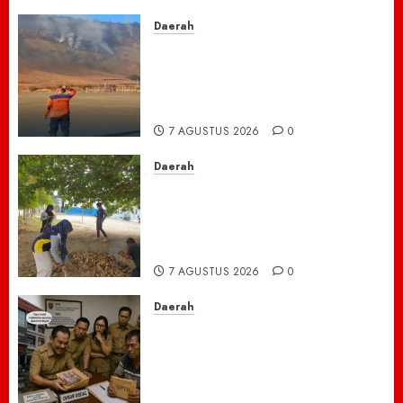
7 AGUSTUS 2026
0
Daerah
TNBTS Tutup Akses Wisata
Bromo Dari Lumajang-Malang
Demi keselamatan ,Hutan
Bromo Kebakaran
7 AGUSTUS 2026
0
Daerah
Ribuan ASN Pidie Jaya Turun
Gunung, Gotong Royong Total
Bersihkan Kawasan
Perkantoran Cot Trieng
7 AGUSTUS 2026
0
Daerah
Dugaan Jual Beli Lapak
Shopping Center Johar
Kembali Disorot, Pedagang
Desak Aparat Bongkar