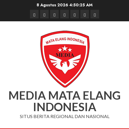
Skip
8 Agustus 2026
4:50:25 AM
to
Beranda
Nasional
Daerah
Hukum
Pendidikan
Box
Iklan
content
dan
Redaksi
Kriminal
MEDIA MATA ELANG
INDONESIA
SITUS BERITA REGIONAL DAN NASIONAL