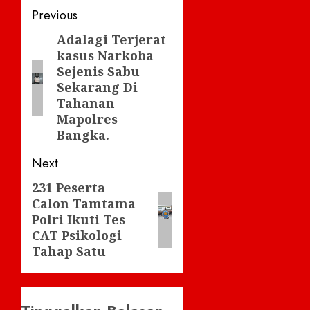
Post
Previous
navigation
Adalagi Terjerat
Previous
kasus Narkoba
post:
Sejenis Sabu
Sekarang Di
Tahanan
Mapolres
Bangka.
Next
231 Peserta
Next
Calon Tamtama
post:
Polri Ikuti Tes
CAT Psikologi
Tahap Satu