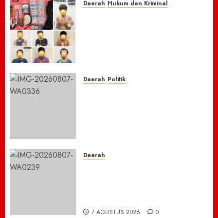
Daerah
Hukum dan Kriminal
Respon Cepat Laporan
Masyarakat, Polres Empat
Lawang Bongkar Sarang
Narkoba, 7 Pelaku dan Senpi
Rakitan Diamankan
7 AGUSTUS 2026
0
Daerah
Politik
Laskar Biru” Demokrat Pidie
Jaya Gerakkan Semangat
Gotong Royong: Bersihkan
Masjid hingga Donor Darah
untuk Langit yang Asri
7 AGUSTUS 2026
0
Daerah
TNBTS Tutup Akses Wisata
Bromo Dari Lumajang-Malang
Demi keselamatan ,Hutan
Bromo Kebakaran
7 AGUSTUS 2026
0