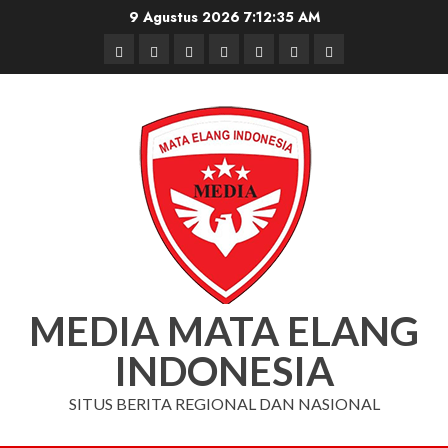
Skip
9 Agustus 2026
7:12:35 AM
to
Beranda
Nasional
Daerah
Hukum
Pendidikan
Box
Iklan
content
dan
Redaksi
Kriminal
MEDIA MATA ELANG
INDONESIA
SITUS BERITA REGIONAL DAN NASIONAL