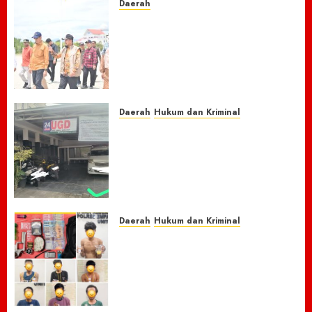
Daerah
Menyusuri Lumpur dan
Harapan: Bupati Sibral dan
Tim Pusat Godok Anggaran
Rp150 M, Pidie Jaya Bersiap
Loncati Kondisi Pra-Bencana
8 AGUSTUS 2026
0
Daerah
Hukum dan Kriminal
Nasib Naas Warga Citeko
Plered, Antar Adik
Melahirkan Bersama Ibu ke
Puskesmas Malah Kehilangan
Sepeda Motor Honda Beat
7 AGUSTUS 2026
0
Daerah
Hukum dan Kriminal
Respon Cepat Laporan
Masyarakat, Polres Empat
Lawang Bongkar Sarang
Narkoba, 7 Pelaku dan Senpi
Rakitan Diamankan