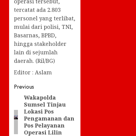
operasi tersebut,
tercatat ada 2.803
personel yang terlibat,
mulai dari polisi, TNI,
Basarnas, BPBD,
hingga stakeholder
lain di sejumlah
daerah. (Ril/BG)
Editor : Aslam
Post
Previous
navigation
Wakapolda
Previous
Sumsel Tinjau
post:
Lokasi Pos
Pengamanan dan
Pos Pelayanan
Operasi Lilin