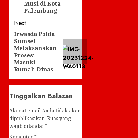
Musi di Kota
Palembang
Next
Irwasda Polda
Next
Sumsel
post:
Melaksanakan
Prosesi
Masuki
Rumah Dinas
Tinggalkan Balasan
Alamat email Anda tidak akan
dipublikasikan.
Ruas yang
wajib ditandai
*
Komentar
*