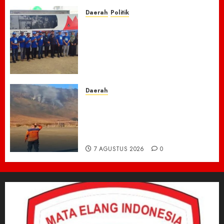
7 AGUSTUS 2026
0
Daerah
Politik
Laskar Biru” Demokrat Pidie
Jaya Gerakkan Semangat
Gotong Royong: Bersihkan
Masjid hingga Donor Darah
untuk Langit yang Asri
7 AGUSTUS 2026
0
Daerah
TNBTS Tutup Akses Wisata
Bromo Dari Lumajang-Malang
Demi keselamatan ,Hutan
Bromo Kebakaran
7 AGUSTUS 2026
0