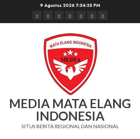
Skip
9 Agustus 2026
7:54:36 PM
to
Beranda
Nasional
Daerah
Hukum
Pendidikan
Box
Iklan
content
dan
Redaksi
Kriminal
MEDIA MATA ELANG
INDONESIA
SITUS BERITA REGIONAL DAN NASIONAL