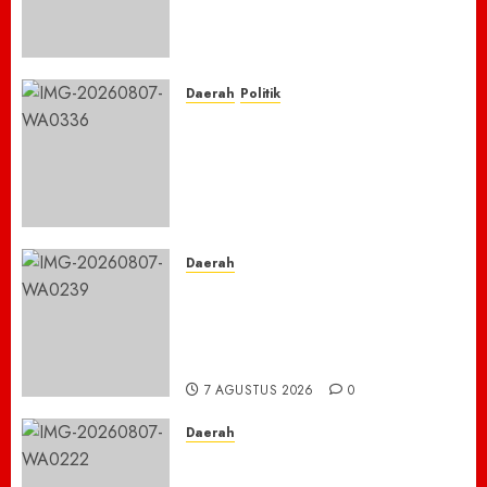
Narkoba, 7 Pelaku dan Senpi
Rakitan Diamankan
7 AGUSTUS 2026
0
Daerah
Politik
Laskar Biru” Demokrat Pidie
Jaya Gerakkan Semangat
Gotong Royong: Bersihkan
Masjid hingga Donor Darah
untuk Langit yang Asri
7 AGUSTUS 2026
0
Daerah
TNBTS Tutup Akses Wisata
Bromo Dari Lumajang-Malang
Demi keselamatan ,Hutan
Bromo Kebakaran
7 AGUSTUS 2026
0
Daerah
Ribuan ASN Pidie Jaya Turun
Gunung, Gotong Royong Total