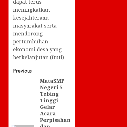
dapat terus
meningkatkan
kesejahteraan
masyarakat serta
mendorong
pertumbuhan
ekonomi desa yang
berkelanjutan.(Duti)
Post
Previous
navigation
MataSMP
Previous
Negeri 5
post:
Tebing
Tinggi
Gelar
Acara
Perpisahan
dan