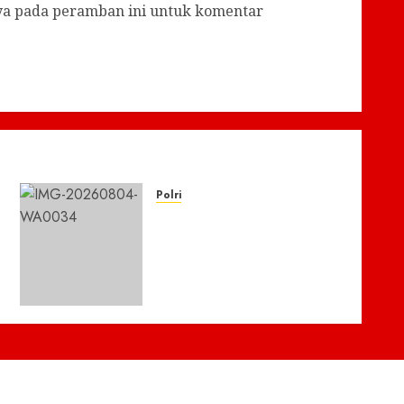
aya pada peramban ini untuk komentar
Polri
Kisah Pilu 5 Bersaudara di
Pidie Jaya yang Bertahan
Hidup Tanpa Orang Tua,
Polisi Datang Bawa
Bantuan
4 AGUSTUS 2026
0