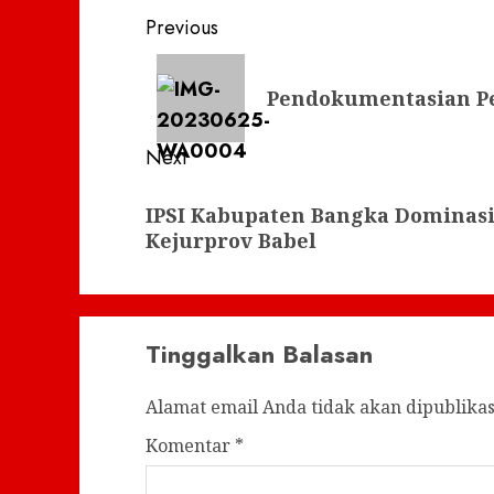
Post
Previous
navigation
Previous
Pendokumentasian Pe
post:
Next
Next
IPSI Kabupaten Bangka Dominas
post:
Kejurprov Babel
Tinggalkan Balasan
Alamat email Anda tidak akan dipublikas
Komentar
*