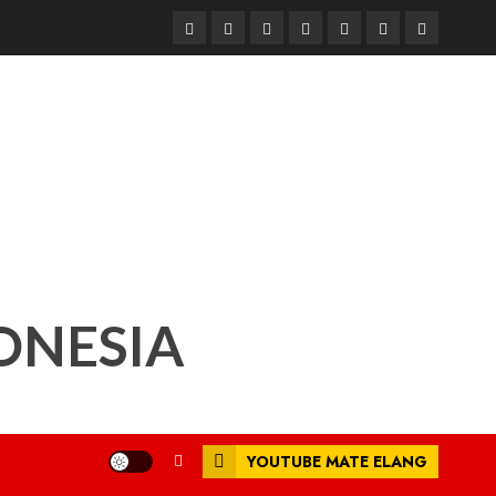
Beranda
Nasional
Daerah
Hukum
Pendidikan
Box
Iklan
dan
Redaksi
Kriminal
ONESIA
YOUTUBE MATE ELANG