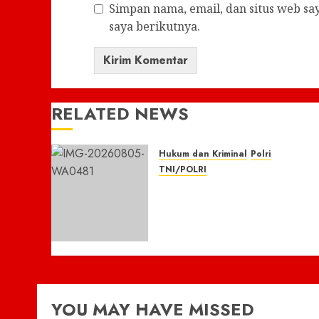
Simpan nama, email, dan situs web s
saya berikutnya.
RELATED NEWS
Hukum dan Kriminal
Polri
TNI/POLRI
Respon Cepat Laporan 110,
Warga Apresiasi Kapolres
Empat Lawang, Pamapta
Ipda Yudha Dan Piket
Fungsi
5 AGUSTUS 2026
0
YOU MAY HAVE MISSED