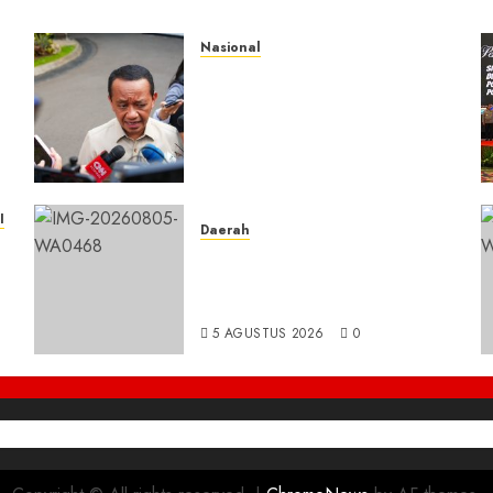
Nasional
Presiden Prabowo
Instruksikan Percepatan
g
Penanganan Pemadaman
Listrik dan Jaga Stabilitas
Harga BBM
5 AGUSTUS 2026
0
I
Daerah
BBM di Desa Pendreh
Terpantau Kosong, Warga
Mengeluh Sulit Bekerja
5 AGUSTUS 2026
0