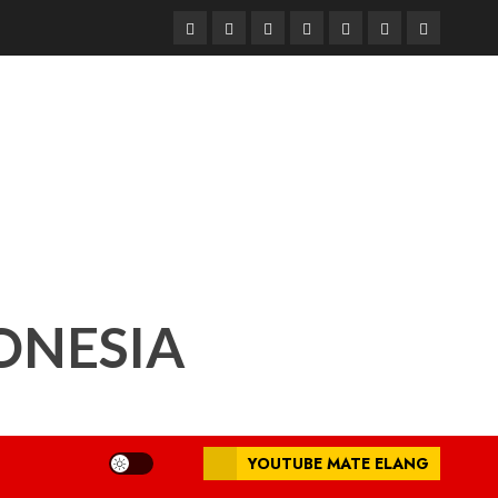
Beranda
Nasional
Daerah
Hukum
Pendidikan
Box
Iklan
dan
Redaksi
Kriminal
ONESIA
YOUTUBE MATE ELANG