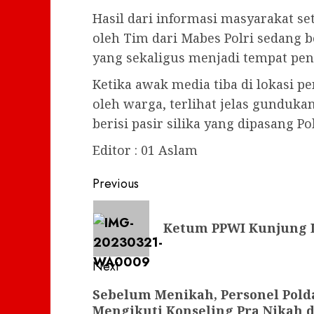
Hasil dari informasi masyarakat 
oleh Tim dari Mabes Polri sedang b
yang sekaligus menjadi tempat pen
Ketika awak media tiba di lokasi 
oleh warga, terlihat jelas gunduka
berisi pasir silika yang dipasang Pol
Editor : 01 Aslam
Post
Previous
navigation
Previous
Ketum PPWI Kunjung L
post:
Next
Next
Sebelum Menikah, Personel Pold
Mengikuti Konseling Pra Nikah di
post: