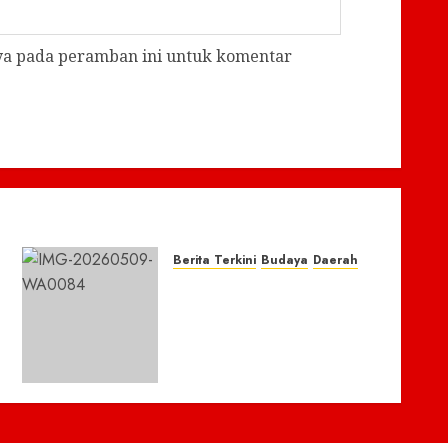
aya pada peramban ini untuk komentar
Berita Terkini
Budaya
Daerah
NasDem Provinsi Jawa
Barat dan Cimahi Gelar
Wayang Golek ‘Dewan
Menyapa Warga Berbasis
Budaya
9 MEI 2026
0