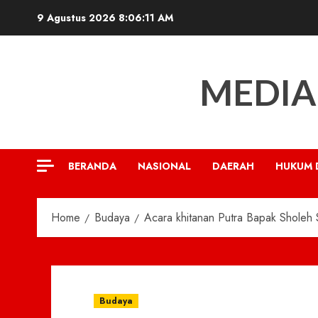
Skip
9 Agustus 2026
8:06:12 AM
to
content
MEDIA
BERANDA
NASIONAL
DAERAH
HUKUM 
Home
Budaya
Acara khitanan Putra Bapak Sholeh
Budaya