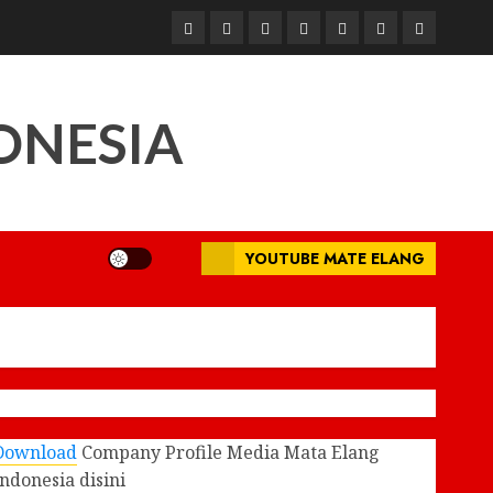
Beranda
Nasional
Daerah
Hukum
Pendidikan
Box
Iklan
dan
Redaksi
Kriminal
ONESIA
YOUTUBE MATE ELANG
Download
Company Profile Media Mata Elang
Indonesia disini