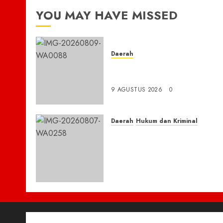
YOU MAY HAVE MISSED
Daerah
BAKEU Kejar Target 33
Milliar Dari PBB-P2
9 AGUSTUS 2026
0
Daerah
Hukum dan Kriminal
Respon Cepat Laporan
Masyarakat, Polres Empat
Lawang Bongkar Sarang
Narkoba, 7 Pelaku dan
Senpi Rakitan Diamankan
7 AGUSTUS 2026
0