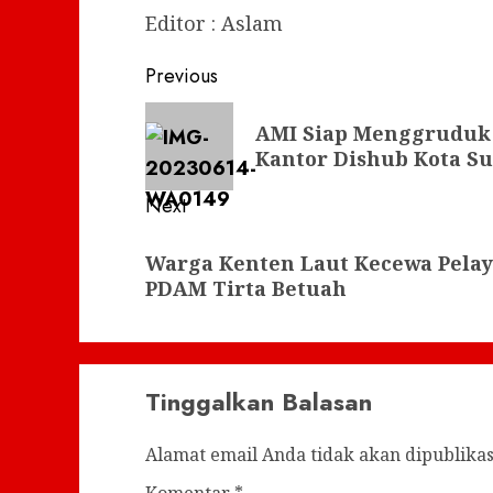
Editor : Aslam
Post
Previous
navigation
Previous
AMI Siap Menggruduk 
post:
Kantor Dishub Kota S
Next
Next
Warga Kenten Laut Kecewa Pelay
post:
PDAM Tirta Betuah
Tinggalkan Balasan
Alamat email Anda tidak akan dipublikas