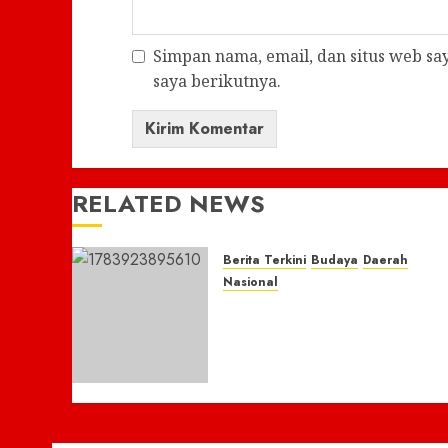
Simpan nama, email, dan situs web s
saya berikutnya.
RELATED NEWS
Berita Terkini
Budaya
Daerah
Nasional
Menteri Kebudayaan Fadli
Zon Kagumi Benteng
Keraton Buton Mahakarya
Asli Nusantara dan
Terbesar di Dunia
13 JULI 2026
0